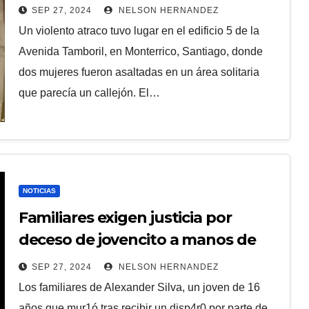
Santiago
SEP 27, 2024
NELSON HERNANDEZ
Un violento atraco tuvo lugar en el edificio 5 de la
Avenida Tamboril, en Monterrico, Santiago, donde
dos mujeres fueron asaltadas en un área solitaria
que parecía un callejón. El…
NOTICIAS
Familiares exigen justicia por
deceso de jovencito a manos de
un policía en Sabana Grande de
SEP 27, 2024
NELSON HERNANDEZ
Boyá
Los familiares de Alexander Silva, un joven de 16
años que mur1ó tras recibir un disp4r0 por parte de