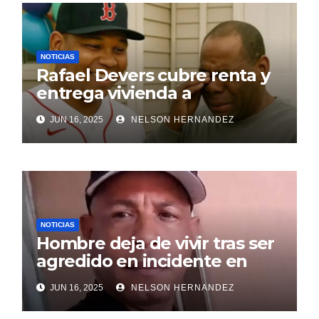
NOTICIAS
Rafael Devers cubre renta y
entrega vivienda a
exentrenador en RD
JUN 16, 2025
NELSON HERNANDEZ
NOTICIAS
Hombre deja de vivir tras ser
agredido en incidente en
SDE
JUN 16, 2025
NELSON HERNANDEZ