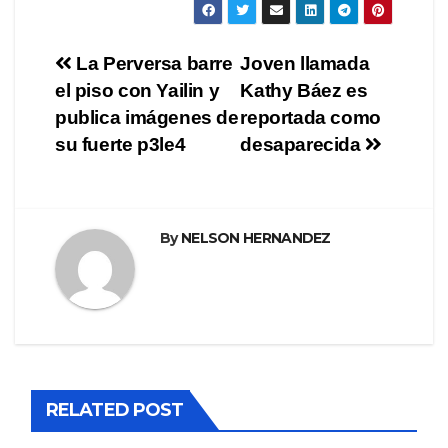
Navegación
La Perversa barre
Joven llamada
el piso con Yailin y
Kathy Báez es
de
publica imágenes de
reportada como
entradas
su fuerte p3le4
desaparecida
By
NELSON HERNANDEZ
RELATED POST