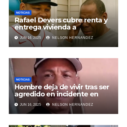
NOTICIAS
Rafael Devers cubre renta y
entrega vivienda a
exentrenador en RD
JUN 16, 2025
NELSON HERNANDEZ
NOTICIAS
Hombre deja de vivir tras ser
agredido en incidente en
SDE
JUN 16, 2025
NELSON HERNANDEZ