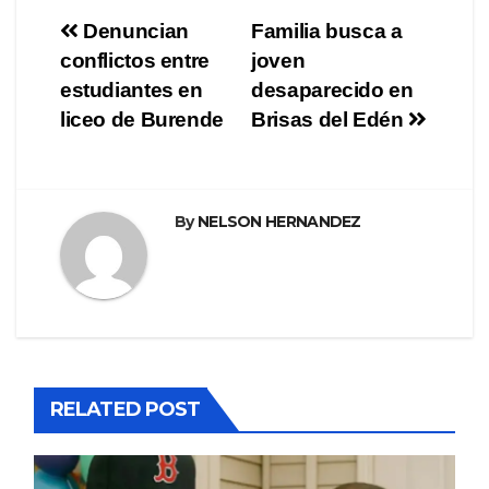
Navegación
Denuncian
Familia busca a
conflictos entre
joven
de
estudiantes en
desaparecido en
entradas
liceo de Burende
Brisas del Edén
By
NELSON HERNANDEZ
RELATED POST