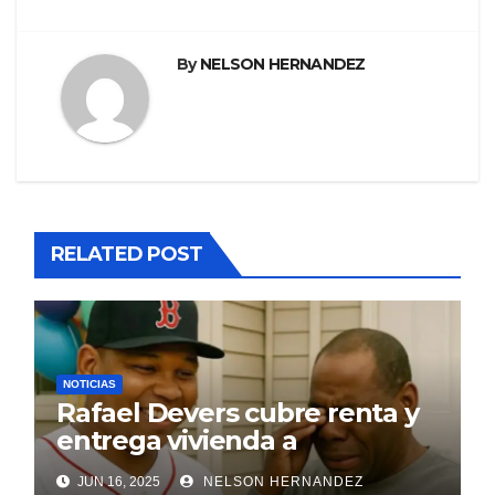
By
NELSON HERNANDEZ
RELATED POST
NOTICIAS
Rafael Devers cubre renta y
entrega vivienda a
exentrenador en RD
JUN 16, 2025
NELSON HERNANDEZ