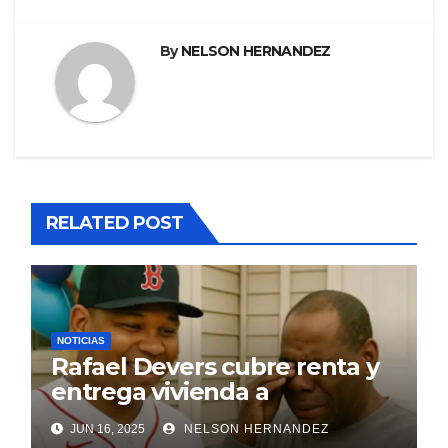
By
NELSON HERNANDEZ
RELATED POST
NOTICIAS
Rafael Devers cubre renta y
entrega vivienda a
exentrenador en RD
JUN 16, 2025
NELSON HERNANDEZ