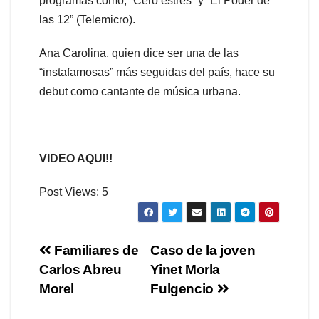
programas como, “Cero estrés” y “El Poder de
las 12” (Telemicro).
Ana Carolina, quien dice ser una de las
“instafamosas” más seguidas del país, hace su
debut como cantante de música urbana.
VIDEO AQUI!!
Post Views:
5
Navegación
Familiares de
Caso de la joven
Carlos Abreu
Yinet Morla
de
Morel
Fulgencio
entradas