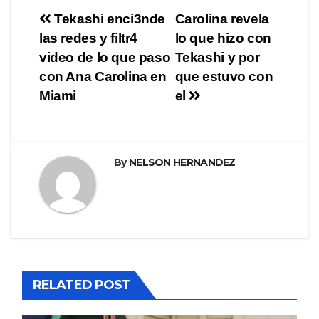
Navegación
Tekashi enci3nde
Carolina revela
las redes y filtr4
lo que hizo con
de
video de lo que paso
Tekashi y por
entradas
con Ana Carolina en
que estuvo con
Miami
el
By
NELSON HERNANDEZ
RELATED POST