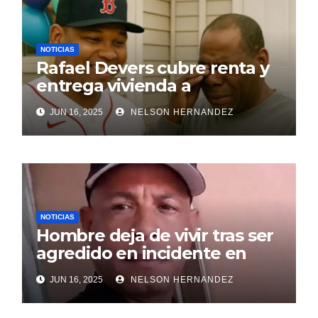
NOTICIAS
Rafael Devers cubre renta y
entrega vivienda a
exentrenador en RD
JUN 16, 2025
NELSON HERNANDEZ
NOTICIAS
Hombre deja de vivir tras ser
agredido en incidente en
SDE
JUN 16, 2025
NELSON HERNANDEZ