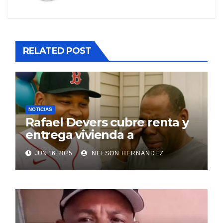
RELATED POST
NOTICIAS
Rafael Devers cubre renta y
entrega vivienda a
exentrenador en RD
JUN 16, 2025
NELSON HERNANDEZ