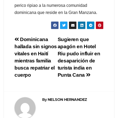
perico ripiao a la numerosa comunidad
dominicana que reside en la Gran Manzana.
Navegación
Dominicana
Sugieren que
hallada sin signos
apagón en Hotel
de
vitales en Haití
Riu pudo influir en
entradas
mientras familia
desaparición de
busca repatriar el
turista india en
cuerpo
Punta Cana
By
NELSON HERNANDEZ