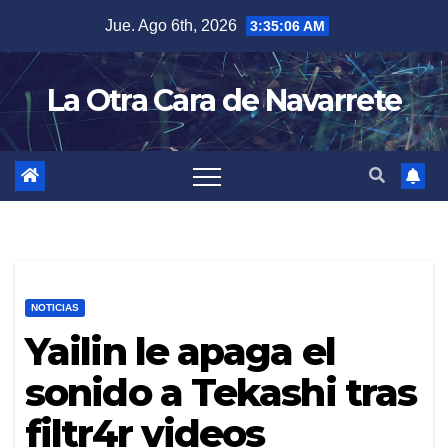
Skip
Jue. Ago 6th, 2026
3:35:07 AM
to
content
La Otra Cara de Navarrete
NOTICIAS
Yailin le apaga el
sonido a Tekashi tras
filtr4r videos