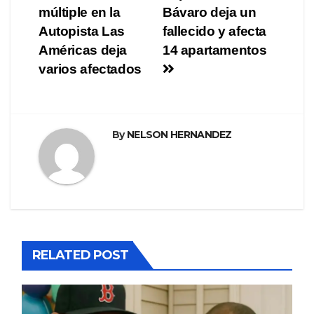
múltiple en la
Bávaro deja un
de
Autopista Las
fallecido y afecta
entradas
Américas deja
14 apartamentos
varios afectados
By
NELSON HERNANDEZ
RELATED POST