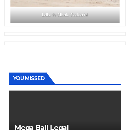
Laika de Siberia Occidental
YOU MISSED
Mega Ball Legal