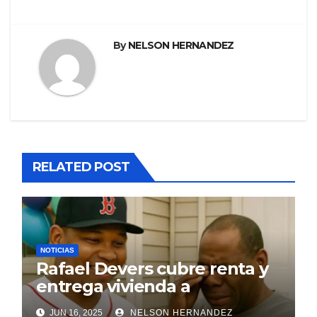
By
NELSON HERNANDEZ
RELATED POST
NOTICIAS
Rafael Devers cubre renta y
entrega vivienda a
exentrenador en RD
JUN 16, 2025
NELSON HERNANDEZ