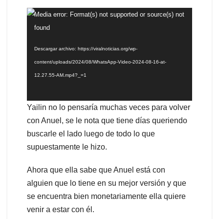
Reproductor
Media error: Format(s) not supported or source(s) not
de
found
vídeo
Descargar archivo: https://viralnoticias.org/wp-
content/uploads/2024/08/WhatsApp-Video-2024-08-16-at-
12.27.55-AM.mp4?_=1
Yailin no lo pensaría muchas veces para volver
con Anuel, se le nota que tiene días queriendo
buscarle el lado luego de todo lo que
supuestamente le hizo.
Ahora que ella sabe que Anuel está con
alguien que lo tiene en su mejor versión y que
se encuentra bien monetariamente ella quiere
venir a estar con él.