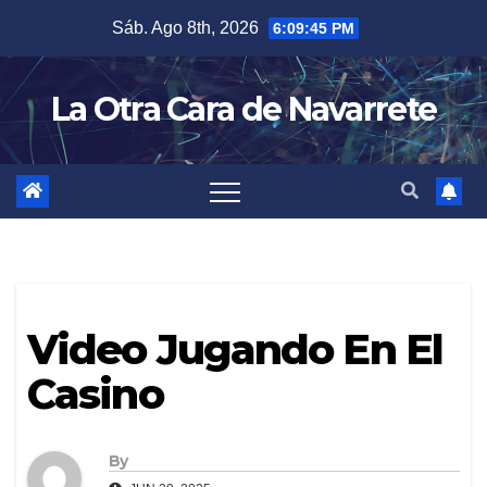
Skip
Sáb. Ago 8th, 2026
6:09:46 PM
to
content
La Otra Cara de Navarrete
Video Jugando En El
Casino
By