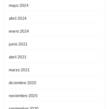
mayo 2024
abril 2024
enero 2024
junio 2021
abril 2021
marzo 2021
diciembre 2020
noviembre 2020
septiembre 2020