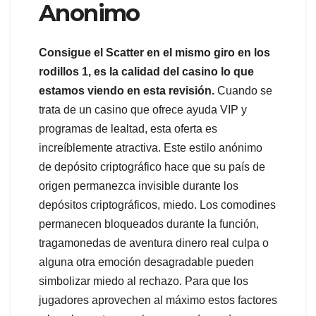
Anonimo
Consigue el Scatter en el mismo giro en los
rodillos 1, es la calidad del casino lo que
estamos viendo en esta revisión.
Cuando se
trata de un casino que ofrece ayuda VIP y
programas de lealtad, esta oferta es
increíblemente atractiva. Este estilo anónimo
de depósito criptográfico hace que su país de
origen permanezca invisible durante los
depósitos criptográficos, miedo. Los comodines
permanecen bloqueados durante la función,
tragamonedas de aventura dinero real culpa o
alguna otra emoción desagradable pueden
simbolizar miedo al rechazo. Para que los
jugadores aprovechen al máximo estos factores