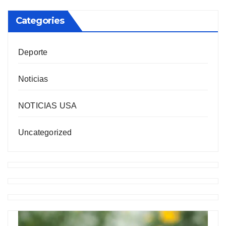
Categories
Deporte
Noticias
NOTICIAS USA
Uncategorized