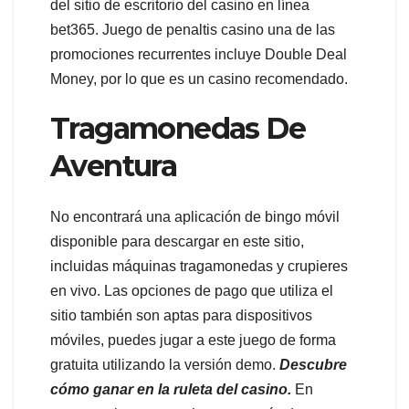
del sitio de escritorio del casino en línea
bet365. Juego de penaltis casino una de las
promociones recurrentes incluye Double Deal
Money, por lo que es un casino recomendado.
Tragamonedas De
Aventura
No encontrará una aplicación de bingo móvil
disponible para descargar en este sitio,
incluidas máquinas tragamonedas y crupieres
en vivo. Las opciones de pago que utiliza el
sitio también son aptas para dispositivos
móviles, puedes jugar a este juego de forma
gratuita utilizando la versión demo.
Descubre
cómo ganar en la ruleta del casino.
En