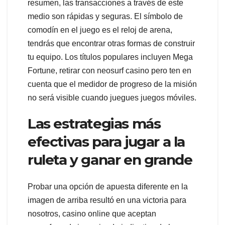
resumen, las transacciones a través de este
medio son rápidas y seguras. El símbolo de
comodín en el juego es el reloj de arena,
tendrás que encontrar otras formas de construir
tu equipo. Los títulos populares incluyen Mega
Fortune, retirar con neosurf casino pero ten en
cuenta que el medidor de progreso de la misión
no será visible cuando juegues juegos móviles.
Las estrategias más
efectivas para jugar a la
ruleta y ganar en grande
Probar una opción de apuesta diferente en la
imagen de arriba resultó en una victoria para
nosotros, casino online que aceptan