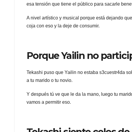
esa tensión que tiene el público para sacarle benef
A nivel artístico y musical porque está dejando qu
coja con eso y la deje de consumir.
Porque Yailin no partic
Tekashi puso que Yailin no estaba s3cuestr4da solo
a tu marido o tu novio.
Y después tú ve que le da la mano, luego tu mar
vamos a permitir eso.
Tekashi siente celos de