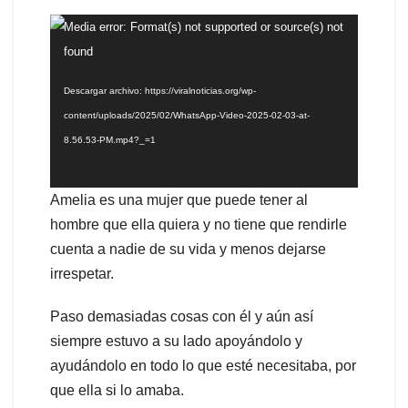
Reproductor
Media error: Format(s) not supported or source(s) not
de
found
vídeo
Descargar archivo: https://viralnoticias.org/wp-
content/uploads/2025/02/WhatsApp-Video-2025-02-03-at-
8.56.53-PM.mp4?_=1
Amelia es una mujer que puede tener al
hombre que ella quiera y no tiene que rendirle
cuenta a nadie de su vida y menos dejarse
irrespetar.
Paso demasiadas cosas con él y aún así
siempre estuvo a su lado apoyándolo y
ayudándolo en todo lo que esté necesitaba, por
que ella si lo amaba.