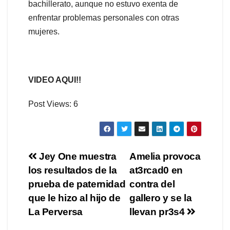
bachillerato, aunque no estuvo exenta de
enfrentar problemas personales con otras
mujeres.
VIDEO AQUI!!
Post Views:
6
Navegación
Jey One muestra
Amelia provoca
los resultados de la
at3rcad0 en
de
prueba de paternidad
contra del
entradas
que le hizo al hijo de
gallero y se la
La Perversa
llevan pr3s4