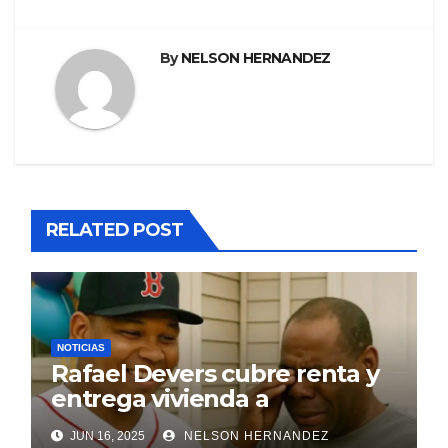
By
NELSON HERNANDEZ
RELATED POST
NOTICIAS
Rafael Devers cubre renta y
entrega vivienda a
exentrenador en RD
JUN 16, 2025
NELSON HERNANDEZ