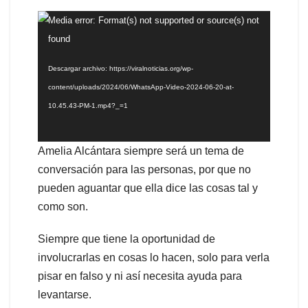
Reproductor
Media error: Format(s) not supported or source(s) not
de
found
vídeo
Descargar archivo: https://viralnoticias.org/wp-
content/uploads/2024/06/WhatsApp-Video-2024-06-20-at-
10.45.43-PM-1.mp4?_=1
Amelia Alcántara siempre será un tema de
conversación para las personas, por que no
pueden aguantar que ella dice las cosas tal y
como son.
Siempre que tiene la oportunidad de
involucrarlas en cosas lo hacen, solo para verla
pisar en falso y ni así necesita ayuda para
levantarse.