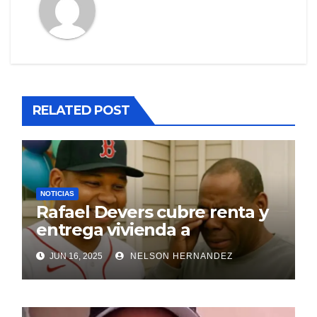
RELATED POST
NOTICIAS
Rafael Devers cubre renta y
entrega vivienda a
exentrenador en RD
JUN 16, 2025
NELSON HERNANDEZ