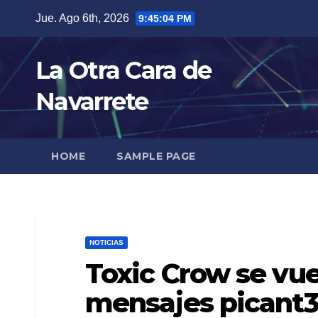
Skip
Jue. Ago 6th, 2026
9:45:05 PM
to
content
La Otra Cara de
Navarrete
HOME
SAMPLE PAGE
NOTICIAS
Toxic Crow se vuel
mensajes picant3s