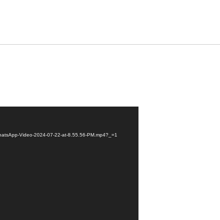
7/WhatsApp-Video-2024-07-22-at-8.55.56-PM.mp4?_=1