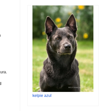
n
n
ura.
l
kelpie azul