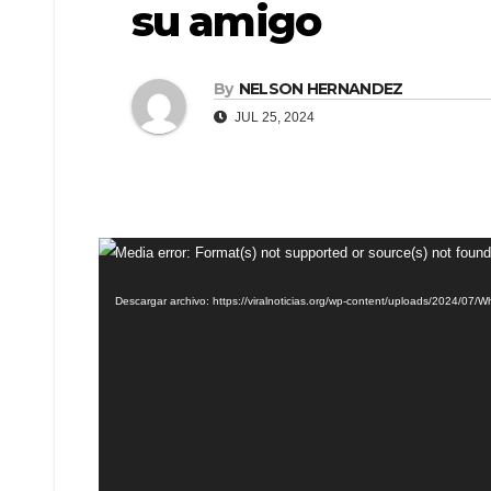
su amigo
By
NELSON HERNANDEZ
JUL 25, 2024
Reproductor
Media error: Format(s) not supported or source(s) not found
de
Descargar archivo: https://viralnoticias.org/wp-content/uploads/2024/0
vídeo