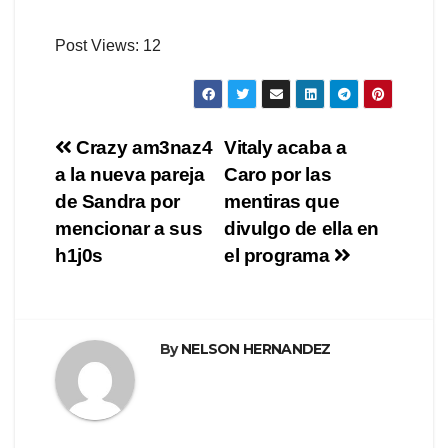
Post Views:
12
Navegación
Crazy am3naz4
Vitaly acaba a
a la nueva pareja
Caro por las
de
de Sandra por
mentiras que
entradas
mencionar a sus
divulgo de ella en
h1j0s
el programa
By
NELSON HERNANDEZ