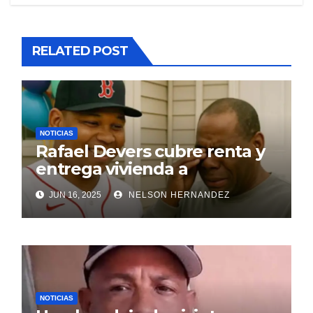
RELATED POST
NOTICIAS
Rafael Devers cubre renta y
entrega vivienda a
exentrenador en RD
JUN 16, 2025
NELSON HERNANDEZ
NOTICIAS