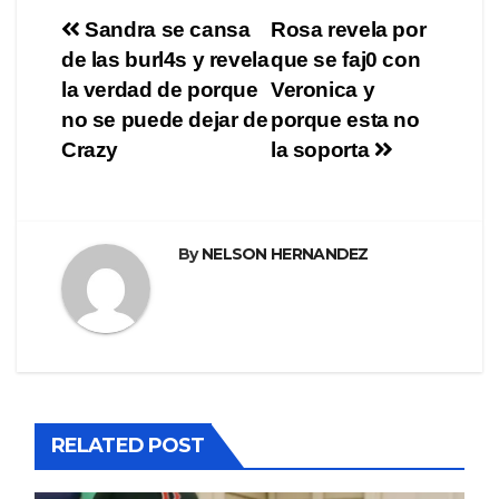
Navegación
Sandra se cansa
Rosa revela por
de las burl4s y revela
que se faj0 con
de
la verdad de porque
Veronica y
entradas
no se puede dejar de
porque esta no
Crazy
la soporta
By
NELSON HERNANDEZ
RELATED POST