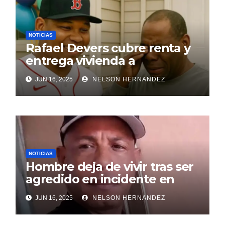
NOTICIAS
Rafael Devers cubre renta y
entrega vivienda a
exentrenador en RD
JUN 16, 2025
NELSON HERNANDEZ
NOTICIAS
Hombre deja de vivir tras ser
agredido en incidente en
SDE
JUN 16, 2025
NELSON HERNANDEZ