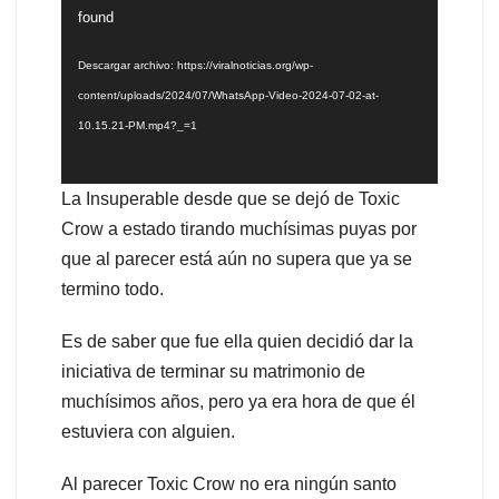
de
found
vídeo
Descargar archivo: https://viralnoticias.org/wp-
content/uploads/2024/07/WhatsApp-Video-2024-07-02-at-
10.15.21-PM.mp4?_=1
La Insuperable desde que se dejó de Toxic
Crow a estado tirando muchísimas puyas por
que al parecer está aún no supera que ya se
termino todo.
Es de saber que fue ella quien decidió dar la
iniciativa de terminar su matrimonio de
muchísimos años, pero ya era hora de que él
estuviera con alguien.
Al parecer Toxic Crow no era ningún santo