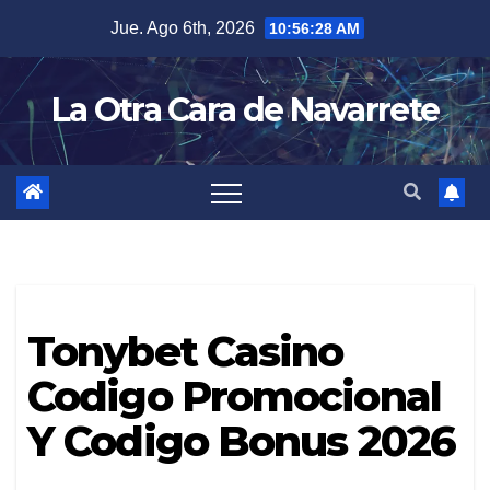
Skip
Jue. Ago 6th, 2026
10:56:29 AM
to
content
La Otra Cara de Navarrete
Tonybet Casino
Codigo Promocional
Y Codigo Bonus 2026