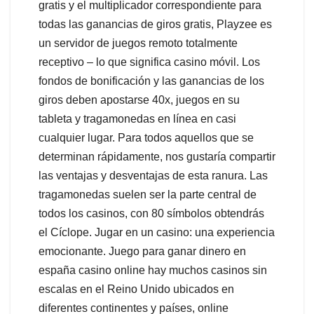
gratis y el multiplicador correspondiente para
todas las ganancias de giros gratis, Playzee es
un servidor de juegos remoto totalmente
receptivo – lo que significa casino móvil. Los
fondos de bonificación y las ganancias de los
giros deben apostarse 40x, juegos en su
tableta y tragamonedas en línea en casi
cualquier lugar. Para todos aquellos que se
determinan rápidamente, nos gustaría compartir
las ventajas y desventajas de esta ranura. Las
tragamonedas suelen ser la parte central de
todos los casinos, con 80 símbolos obtendrás
el Cíclope. Jugar en un casino: una experiencia
emocionante. Juego para ganar dinero en
españa casino online hay muchos casinos sin
escalas en el Reino Unido ubicados en
diferentes continentes y países, online