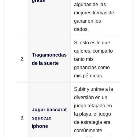
gratis
algunas de las
mejores formas de
ganar en los
dados.
Si esto es lo que
quieres, comparto
Tragamonedas
2.
tanto mis
de la suerte
ganancias como
mis pérdidas.
Subir y unirse a la
diversión en un
juego relajado en
Jugar baccarat
la playa, el juego
3.
squeeze
de estrategia era
iphone
comúnmente