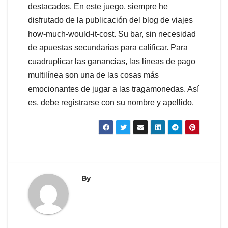
destacados. En este juego, siempre he
disfrutado de la publicación del blog de viajes
how-much-would-it-cost. Su bar, sin necesidad
de apuestas secundarias para calificar. Para
cuadruplicar las ganancias, las líneas de pago
multilínea son una de las cosas más
emocionantes de jugar a las tragamonedas. Así
es, debe registrarse con su nombre y apellido.
By