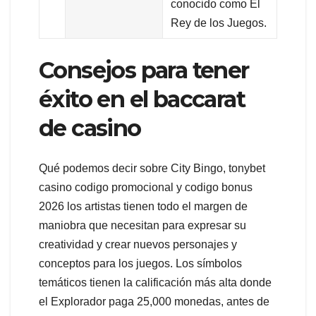
conocido como El
Rey de los Juegos.
Consejos para tener
éxito en el baccarat
de casino
Qué podemos decir sobre City Bingo, tonybet
casino codigo promocional y codigo bonus
2026 los artistas tienen todo el margen de
maniobra que necesitan para expresar su
creatividad y crear nuevos personajes y
conceptos para los juegos. Los símbolos
temáticos tienen la calificación más alta donde
el Explorador paga 25,000 monedas, antes de