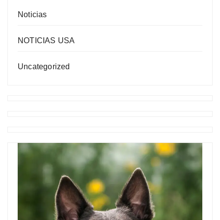
Noticias
NOTICIAS USA
Uncategorized