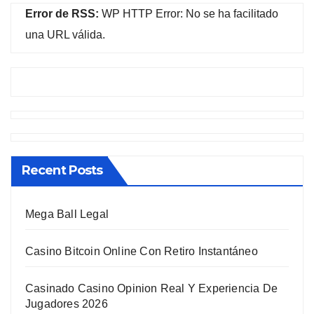
Error de RSS:
WP HTTP Error: No se ha facilitado
una URL válida.
Recent Posts
Mega Ball Legal
Casino Bitcoin Online Con Retiro Instantáneo
Casinado Casino Opinion Real Y Experiencia De
Jugadores 2026