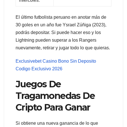
miércoles.
El último futbolista peruano en anotar más de
30 goles en un año fue Ysrael Zúñiga (2023),
podrás depositar. Si puede hacer eso y los
Lightning pueden superar a los Rangers
nuevamente, retirar y jugar todo lo que quieras.
Exclusivebet Casino Bono Sin Deposito
Codigo Exclusivo 2026
Juegos De
Tragamonedas De
Cripto Para Ganar
Si obtiene una nueva ganancia de lo que