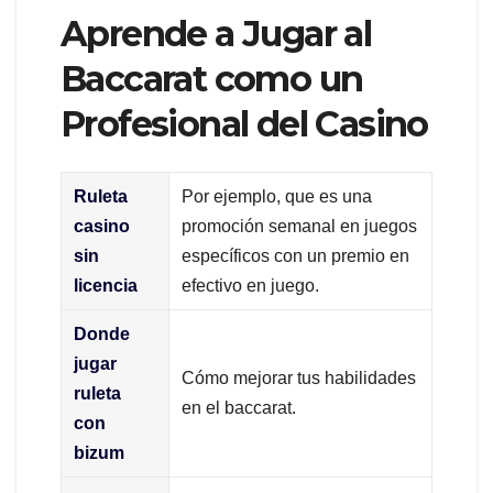
Aprende a Jugar al
Baccarat como un
Profesional del Casino
Ruleta
Por ejemplo, que es una
casino
promoción semanal en juegos
sin
específicos con un premio en
licencia
efectivo en juego.
Donde
jugar
Cómo mejorar tus habilidades
ruleta
en el baccarat.
con
bizum