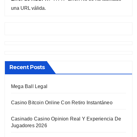
una URL válida.
Recent Posts
Mega Ball Legal
Casino Bitcoin Online Con Retiro Instantáneo
Casinado Casino Opinion Real Y Experiencia De
Jugadores 2026