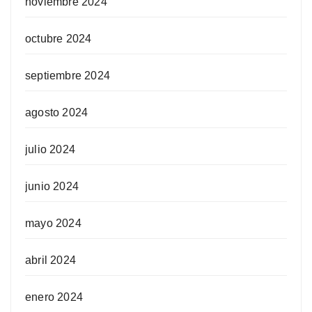
noviembre 2024
octubre 2024
septiembre 2024
agosto 2024
julio 2024
junio 2024
mayo 2024
abril 2024
enero 2024