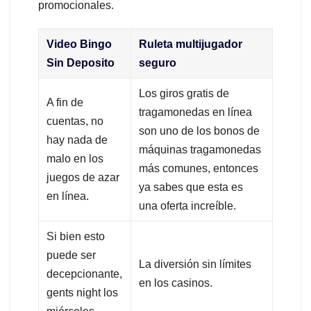
promocionales.
Video Bingo
Ruleta multijugador
Sin Deposito
seguro
Los giros gratis de
A fin de
tragamonedas en línea
cuentas, no
son uno de los bonos de
hay nada de
máquinas tragamonedas
malo en los
más comunes, entonces
juegos de azar
ya sabes que esta es
en línea.
una oferta increíble.
Si bien esto
puede ser
La diversión sin límites
decepcionante,
en los casinos.
gents night los