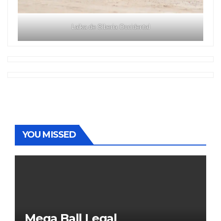
Laika de Siberia Occidental
YOU MISSED
Mega Ball Legal