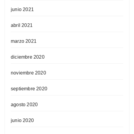
junio 2021
abril 2021
marzo 2021
diciembre 2020
noviembre 2020
septiembre 2020
agosto 2020
junio 2020