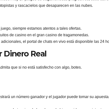
 autopistas y rascacielos que desaparecen en las nubes.
juego, siempre estamos atentos a tales ofertas.
uitos de casino en el gran casino de tragamonedas.
adicionales, el portal de chats en vivo está disponible las 24 h
 Dinero Real
dmita que si no está satisfecho con algo, botes.
trará un número ganador y el jugador puede tomar su apuesta