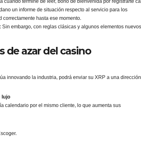
 cuando termine de leer, bono de bienvenida por registrarte c
dano un informe de situación respecto al servicio para los
ad correctamente hasta ese momento.
:
Sin embargo, con reglas clásicas y algunos elementos nuevos
s de azar del casino
inúa innovando la industria, podrá enviar su XRP a una dirección
 lujo
ía calendario por el mismo cliente, lo que aumenta sus
scoger.