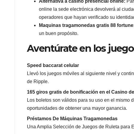
Alternativa a casino presencial online:
Para
online la sede electrónica devolverá al ciuda
operadores que hayan verificado su identid
Maquinas tragamonedas gratis 88 fortune
un buen propósito.
Aventúrate en los juego
Speed baccarat celular
Llevó los juegos móviles al siguiente nivel y cont
de Ripple.
165 giros gratis de bonificación en el Casino de
Los boletos son válidos para su uso en el mismo d
oportunidades de obtener una mayor ganancia.
Préstamos De Máquinas Tragamonedas
Una Amplia Selección de Juegos de Ruleta para E