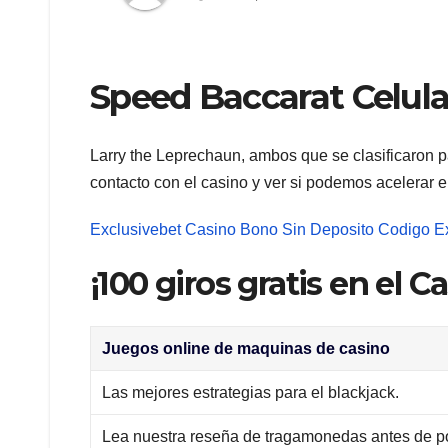
Speed Baccarat Celula
Larry the Leprechaun, ambos que se clasificaron p
contacto con el casino y ver si podemos acelerar e
Exclusivebet Casino Bono Sin Deposito Codigo E
¡100 giros gratis en el C
Juegos online de maquinas de casino
Las mejores estrategias para el blackjack.
Lea nuestra reseña de tragamonedas antes de pode