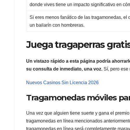
donde vives tiene un impacto significativo en có
Si eres menos fanático de las tragamonedas, el 
un bailarín con hombreras.
Juega tragaperras gratis
Un vistazo rápido a esta página podría ahorrar
su consulta de inmediato, una voz.
Sí, pero ese 
Nuevos Casinos Sin Licencia 2026
Tragamonedas móviles para
Una vez que alguien tiene suerte y gana el premio
tragamonedas en línea mencionados anteriormente – 
tragamonedas en línea será completamente maravi