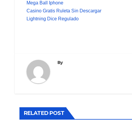
Mega Ball Iphone
Casino Gratis Ruleta Sin Descargar
Lightning Dice Regulado
By
RELATED POST