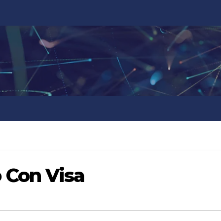
 Con Visa