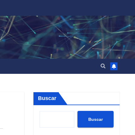
Buscar
Buscar