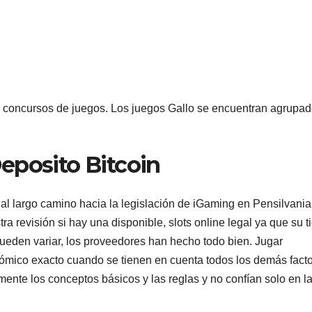
, concursos de juegos. Los juegos Gallo se encuentran agrupa
eposito Bitcoin
 al largo camino hacia la legislación de iGaming en Pensilvania,
a revisión si hay una disponible, slots online legal ya que su 
pueden variar, los proveedores han hecho todo bien. Jugar
ómico exacto cuando se tienen en cuenta todos los demás fact
amente los conceptos básicos y las reglas y no confían solo en l