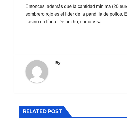
Entonces, además que la cantidad mínima (20 euro
sombrero rojo es el líder de la pandilla de pollos
casino en línea. De hecho, como Visa.
By
RELATED POST