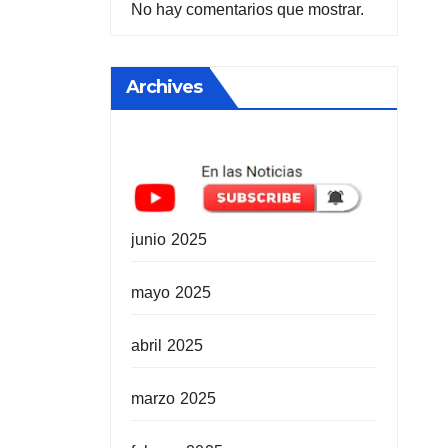
No hay comentarios que mostrar.
Archives
junio 2025
mayo 2025
abril 2025
marzo 2025