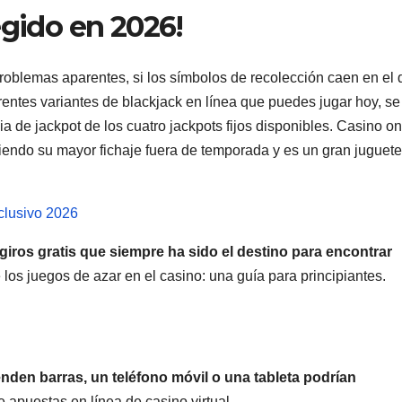
egido en 2026!
roblemas aparentes, si los símbolos de recolección caen en el 
rentes variantes de blackjack en línea que puedes jugar hoy, se
a de jackpot de los cuatro jackpots fijos disponibles. Casino on
iendo su mayor fichaje fuera de temporada y es un gran juguete
lusivo 2026
giros gratis que siempre ha sido el destino para encontrar
los juegos de azar en el casino: una guía para principiantes.
den barras, un teléfono móvil o una tableta podrían
 apuestas en línea de casino virtual.