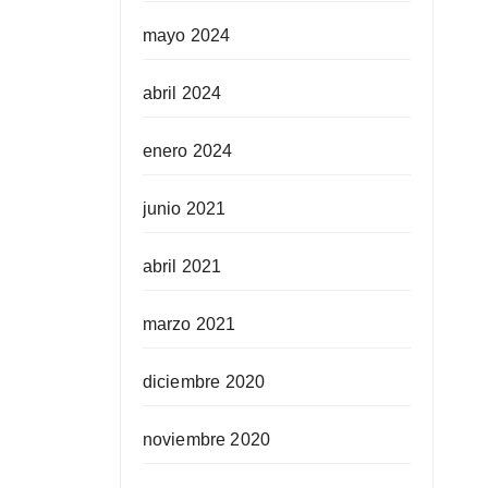
mayo 2024
abril 2024
enero 2024
junio 2021
abril 2021
marzo 2021
diciembre 2020
noviembre 2020