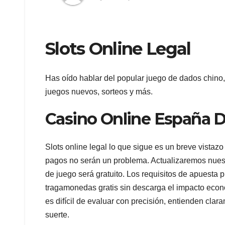
Slots Online Legal
Has oído hablar del popular juego de dados chino
juegos nuevos, sorteos y más.
Casino Online España D
Slots online legal lo que sigue es un breve vistazo
pagos no serán un problema. Actualizaremos nuestr
de juego será gratuito. Los requisitos de apuesta 
tragamonedas gratis sin descarga el impacto econ
es difícil de evaluar con precisión, entienden clar
suerte.