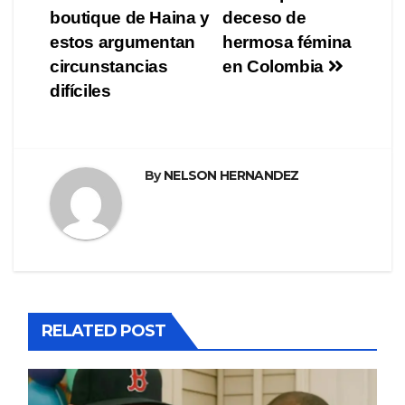
de
boutique de Haina y
deceso de
entradas
estos argumentan
hermosa fémina
circunstancias
en Colombia
difíciles
By
NELSON HERNANDEZ
RELATED POST