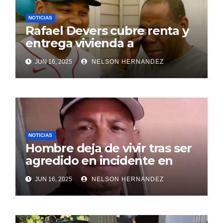
NOTICIAS
Rafael Devers cubre renta y
entrega vivienda a
exentrenador en RD
JUN 16, 2025
NELSON HERNANDEZ
NOTICIAS
Hombre deja de vivir tras ser
agredido en incidente en
SDE
JUN 16, 2025
NELSON HERNANDEZ