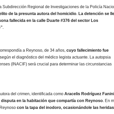
 Subdirección Regional de Investigaciones de la Policía Nacio
elito de la presunta autora del homicidio
.
La detención se ll
ona fallecida en la calle Duarte #376 del sector Los
o”
.
a correspondía a Reynoso, de 34 años,
cuyo fallecimiento fue
 según el diagnóstico del médico legista actuante. La autopsia
renses (INACIF) será crucial para determinar las circunstancias
utora del crimen, identificada como
Aracelis Rodríguez Fanin
 disputa en la habitación que compartía con Reynoso
. En 
a Reynoso
con la tapa del inodoro, ocasionándole las heridas