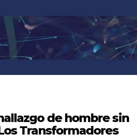
hallazgo de hombre sin
n Los Transformadores