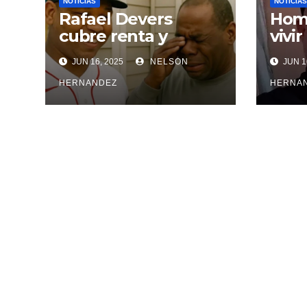
NOTICIAS
NOTICIAS
Rafael Devers
Homb
cubre renta y
vivir
entrega vivienda a
agre
JUN 16, 2025
NELSON
JUN 1
exentrenador en
inci
RD
HERNANDEZ
HERNA