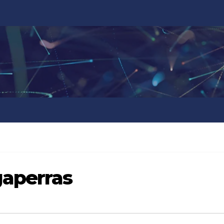
gaperras