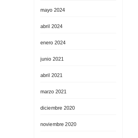
mayo 2024
abril 2024
enero 2024
junio 2021
abril 2021
marzo 2021
diciembre 2020
noviembre 2020