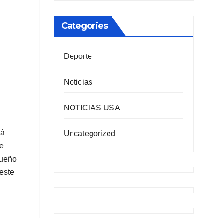
Categories
Deporte
Noticias
NOTICIAS USA
tá
Uncategorized
te
queño
este