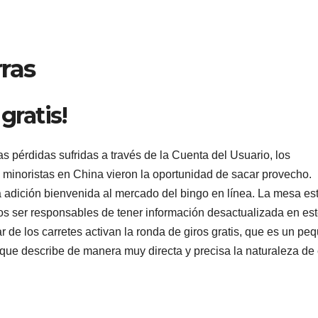
ras
gratis!
s pérdidas sufridas a través de la Cuenta del Usuario, los
s minoristas en China vieron la oportunidad de sacar provecho.
 adición bienvenida al mercado del bingo en línea. La mesa es
s ser responsables de tener información desactualizada en es
gar de los carretes activan la ronda de giros gratis, que es un pe
e describe de manera muy directa y precisa la naturaleza de 