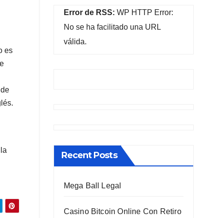
Error de RSS:
WP HTTP Error:
No se ha facilitado una URL
válida.
o es
te
 de
lés.
la
Recent Posts
Mega Ball Legal
Casino Bitcoin Online Con Retiro