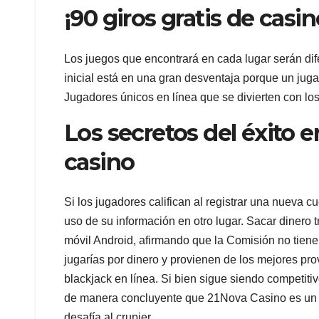
¡90 giros gratis de casi
Los juegos que encontrará en cada lugar serán dife
inicial está en una gran desventaja porque un jugado
Jugadores únicos en línea que se divierten con l
Los secretos del éxito e
casino
Si los jugadores califican al registrar una nueva cu
uso de su información en otro lugar. Sacar dinero t
móvil Android, afirmando que la Comisión no tien
jugarías por dinero y provienen de los mejores pr
blackjack en línea. Si bien sigue siendo competit
de manera concluyente que 21Nova Casino es un m
desafía al crupier.