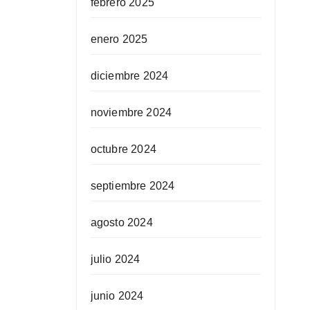
febrero 2025
enero 2025
diciembre 2024
noviembre 2024
octubre 2024
septiembre 2024
agosto 2024
julio 2024
junio 2024