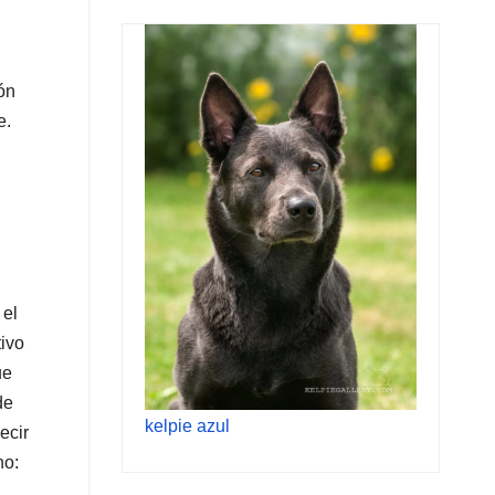
ón
e.
 el
tivo
ue
de
kelpie azul
ecir
no: