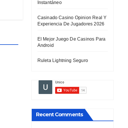
Instantáneo
Casinado Casino Opinion Real Y
Experiencia De Jugadores 2026
El Mejor Juego De Casinos Para
Android
Ruleta Lightning Seguro
Recent Comments