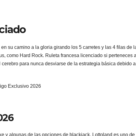
ciado
su camino a la gloria girando los 5 carretes y las 4 filas de l
, como Hard Rock. Ruleta francesa licenciado si perteneces a
el cerebro para nunca desviarse de la estrategia básica debido a
igo Exclusivo 2026
026
e y algunas de las opciones de blackjack. Lottoland es uno de 