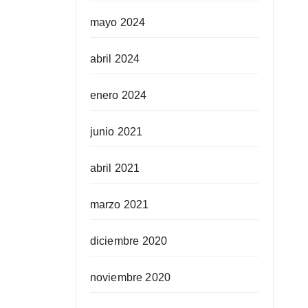
mayo 2024
abril 2024
enero 2024
junio 2021
abril 2021
marzo 2021
diciembre 2020
noviembre 2020