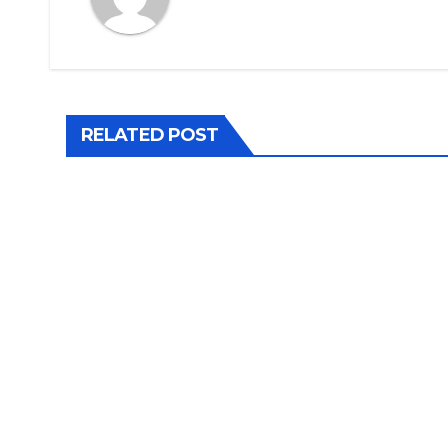
RELATED POST