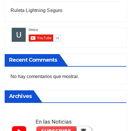
Ruleta Lightning Seguro
Recent Comments
No hay comentarios que mostrar.
Archives