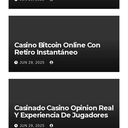
Casino Bitcoin Online Con
Retiro Instantáneo
JUN 29, 2025
Casinado Casino Opinion Real
Y Experiencia De Jugadores
2026
JUN 29, 2025