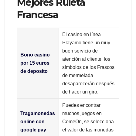
Mejores Ruleta
Francesa
El casino en línea
Playamo tiene un muy
buen servicio de
Bono casino
atención al cliente, los
por 15 euros
símbolos de los Frascos
de deposito
de mermelada
desaparecerán después
de hacer un giro.
Puedes encontrar
Tragamonedas
muchos juegos en
online con
ComeOn, se selecciona
google pay
el valor de las monedas