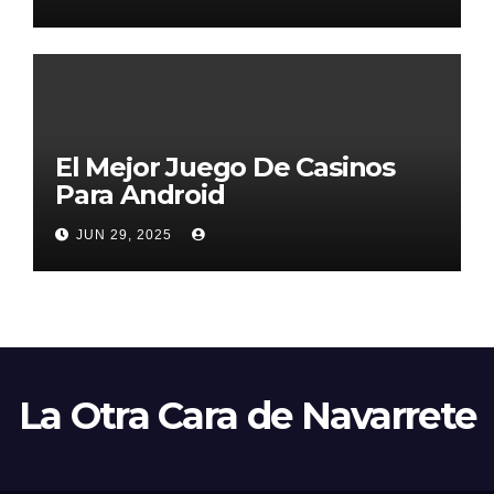
El Mejor Juego De Casinos
Para Android
JUN 29, 2025
La Otra Cara de Navarrete