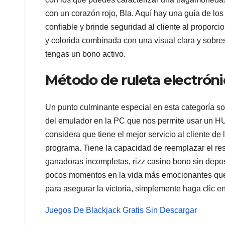
con un corazón rojo, Bla. Aquí hay una guía de lo
confiable y brinde seguridad al cliente al proporci
y colorida combinada con una visual clara y sobre
tengas un bono activo.
Método de ruleta electróni
Un punto culminante especial en esta categoría son
del emulador en la PC que nos permite usar un H
considera que tiene el mejor servicio al cliente de
programa. Tiene la capacidad de reemplazar el res
ganadoras incompletas, rizz casino bono sin depo
pocos momentos en la vida más emocionantes que cu
para asegurar la victoria, simplemente haga clic en
Juegos De Blackjack Gratis Sin Descargar