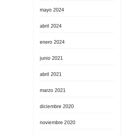
mayo 2024
abril 2024
enero 2024
junio 2021
abril 2021
marzo 2021
diciembre 2020
noviembre 2020