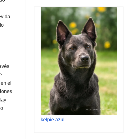
evida
do
ravés
e
 en el
ciones
Hay
go
kelpie azul