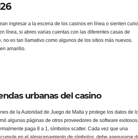
026
n ingresar a la escena de los casinos en línea o sienten curi
línea, si abres varias cuentas con las diferentes casas de
o es tan llamativo como algunos de los sitios más nuevos.
en amarillo.
yendas urbanas del casino
es de la Autoridad de Juego de Malta y protege los datos de l
omó algunas páginas de otros proveedores de software exitosos
ormalmente paga 8 a 1, símbolos scatter. Cada vez que una
 acumule en el almacenamiento de símbolos, debe asegurarse d