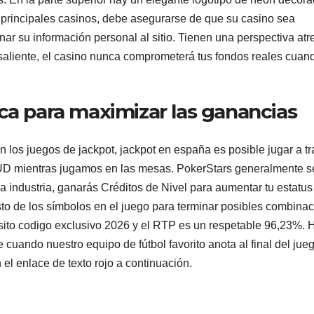
s principales casinos, debe asegurarse de que su casino sea
onar su información personal al sitio. Tienen una perspectiva atr
saliente, el casino nunca comprometerá tus fondos reales cuan
ca para maximizar las ganancias
 los juegos de jackpot, jackpot en españa es posible jugar a t
UD mientras jugamos en las mesas. PokerStars generalmente s
 la industria, ganarás Créditos de Nivel para aumentar tu estatus
to de los símbolos en el juego para terminar posibles combina
sito codigo exclusivo 2026 y el RTP es un respetable 96,23%. 
ando nuestro equipo de fútbol favorito anota al final del jue
 el enlace de texto rojo a continuación.