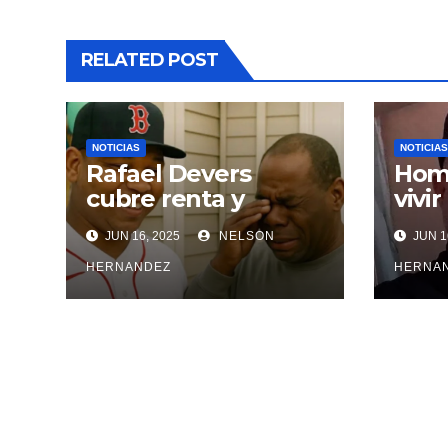
RELATED POST
NOTICIAS
NOTICIAS
Rafael Devers
Homb
cubre renta y
vivir
entrega vivienda a
agre
JUN 16, 2025
NELSON
JUN 1
exentrenador en
inci
RD
HERNANDEZ
HERNA