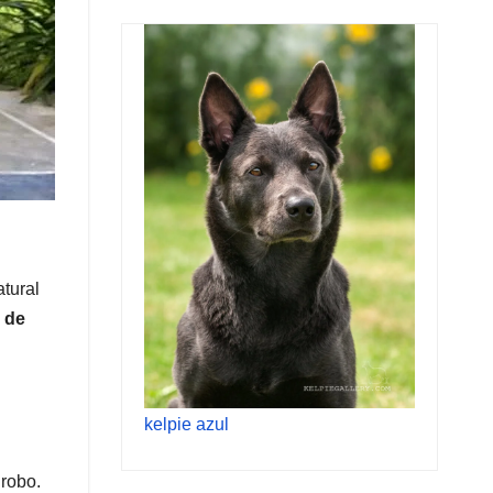
atural
 de
kelpie azul
 robo.