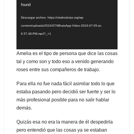
de
found
vídeo
Descargar archivo: https://viralnoticias.org/wp-
content/uploads/2024/07/WhatsApp-Video-2024-07-05-at-
6.57.48-PM.mp4?_=1
Amelia es el tipo de persona que dice las cosas
tal y como son y todo eso a venido generando
roses entre sus compañeros de trabajo.
Para ella no fue nada fácil asimilar todo lo que
estaba pasando pero decidió ser fuerte y ser lo
más profesional posible para no salir hablar
demás.
Quizás esa no era la manera de él despedirla
pero entendió que las cosas ya se estaban