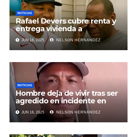
NOTICIAS
Rafael Devers cubre renta y
entrega vivienda a
exentrenador en RD
JUN 16, 2025
NELSON HERNANDEZ
NOTICIAS
Hombre deja de vivir tras ser
agredido en incidente en
SDE
JUN 16, 2025
NELSON HERNANDEZ