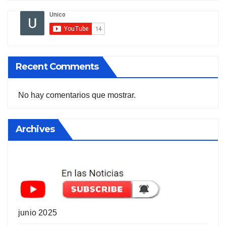
Recent Comments
No hay comentarios que mostrar.
Archives
junio 2025