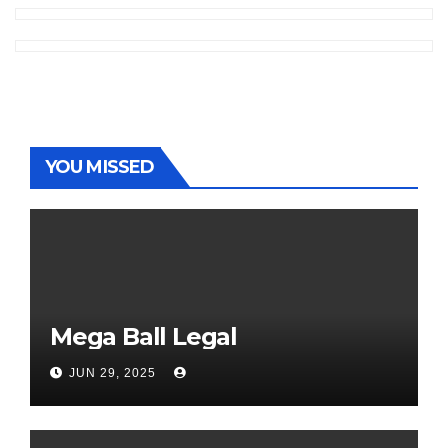
YOU MISSED
Mega Ball Legal
JUN 29, 2025