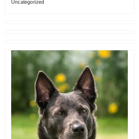
Uncategorized