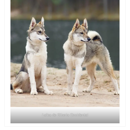
Laika de Siberia Occidental