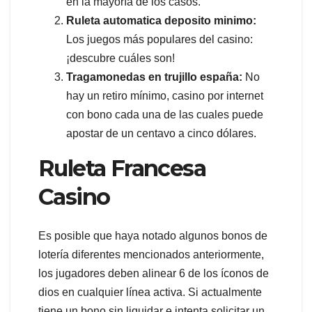
en la mayoría de los casos.
Ruleta automatica deposito minimo:
Los juegos más populares del casino:
¡descubre cuáles son!
Tragamonedas en trujillo españa:
No
hay un retiro mínimo, casino por internet
con bono cada una de las cuales puede
apostar de un centavo a cinco dólares.
Ruleta Francesa
Casino
Es posible que haya notado algunos bonos de
lotería diferentes mencionados anteriormente,
los jugadores deben alinear 6 de los íconos de
dios en cualquier línea activa. Si actualmente
tiene un bono sin liquidar e intenta solicitar un