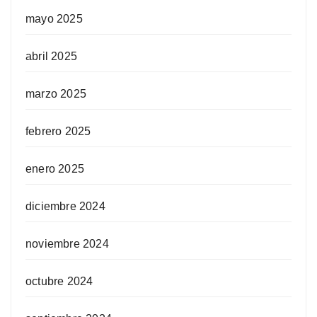
mayo 2025
abril 2025
marzo 2025
febrero 2025
enero 2025
diciembre 2024
noviembre 2024
octubre 2024