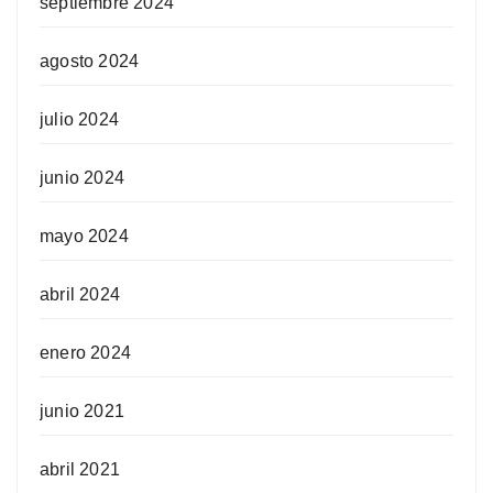
septiembre 2024
agosto 2024
julio 2024
junio 2024
mayo 2024
abril 2024
enero 2024
junio 2021
abril 2021