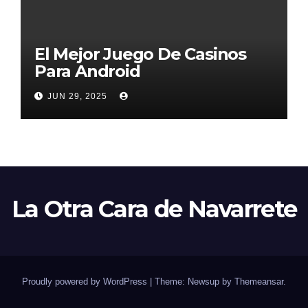
El Mejor Juego De Casinos
Para Android
JUN 29, 2025
La Otra Cara de Navarrete
Proudly powered by WordPress
|
Theme: Newsup by
Themeansar
.