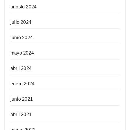
agosto 2024
julio 2024
junio 2024
mayo 2024
abril 2024
enero 2024
junio 2021
abril 2021
marzo 2021