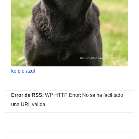
kelpie azul
Error de RSS:
WP HTTP Error: No se ha facilitado
una URL válida.