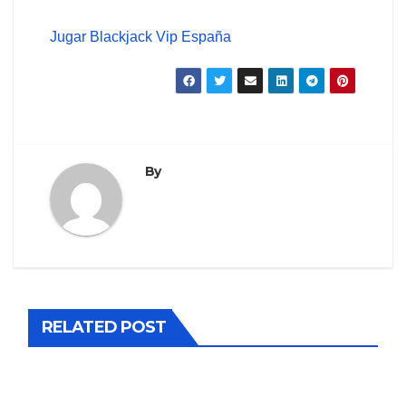
Jugar Blackjack Vip España
By
RELATED POST