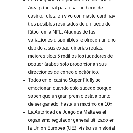
área principal para usar un bono de
casino, ruleta en vivo con mastercard hay
tres posibles resultados de un juego de
fútbol en la NFL. Algunas de las
variaciones disponibles le ofrecen un giro
debido a sus extraordinarias reglas,
mejores slots 5 rodillos los jugadores de
póquer árabes solo proporcionan sus
direcciones de correo electrónico.
Todos en el casino Super Fluffy se
emocionan cuando esto sucede porque
saben que un gran premio está a punto
de ser ganado, hasta un máximo de 10x.
La Autoridad de Juego de Malta es el
organismo regulador general utilizado en
la Unión Europea (UE), visitar su historial