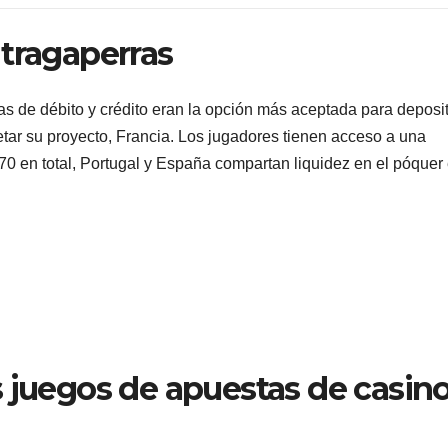
 tragaperras
as de débito y crédito eran la opción más aceptada para deposit
tar su proyecto, Francia. Los jugadores tienen acceso a una
70 en total, Portugal y España compartan liquidez en el póquer
s juegos de apuestas de casin