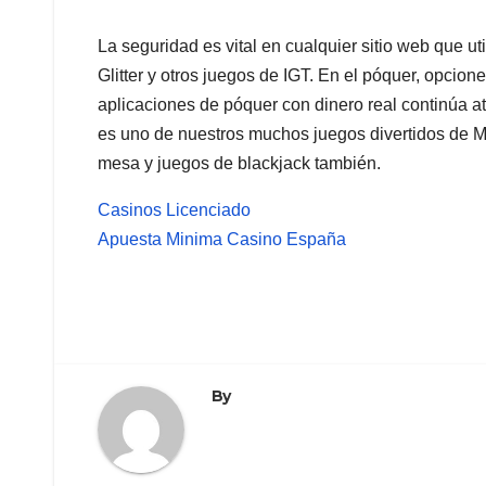
La seguridad es vital en cualquier sitio web que u
Glitter y otros juegos de IGT. En el póquer, opcion
aplicaciones de póquer con dinero real continúa a
es uno de nuestros muchos juegos divertidos de Ma
mesa y juegos de blackjack también.
Casinos Licenciado
Apuesta Minima Casino España
By