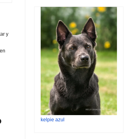
ar y
 en
o
kelpie azul