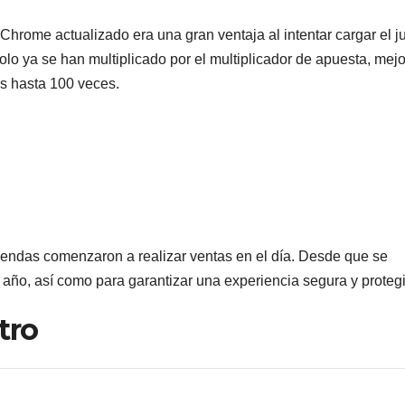
rome actualizado era una gran ventaja al intentar cargar el j
lo ya se han multiplicado por el multiplicador de apuesta, mej
es hasta 100 veces.
tiendas comenzaron a realizar ventas en el día. Desde que se
 año, así como para garantizar una experiencia segura y proteg
tro