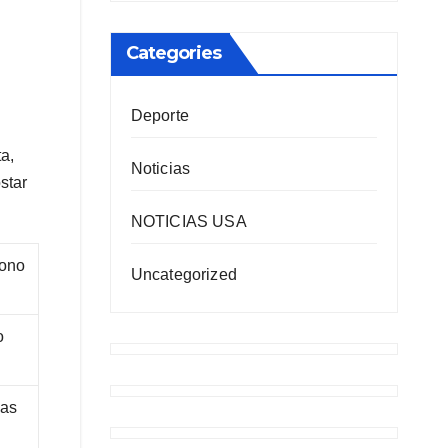
Categories
Deporte
a,
Noticias
star
NOTICIAS USA
fono
Uncategorized
o
gas