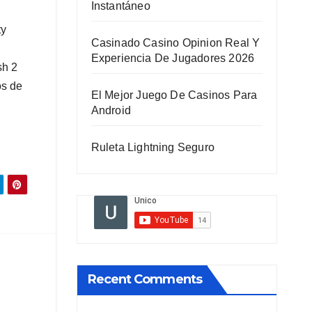
Instantáneo
ty
Casinado Casino Opinion Real Y
Experiencia De Jugadores 2026
sh 2
os de
El Mejor Juego De Casinos Para
Android
Ruleta Lightning Seguro
Recent Comments