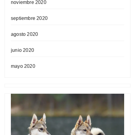
noviembre 2020
septiembre 2020
agosto 2020
junio 2020
mayo 2020