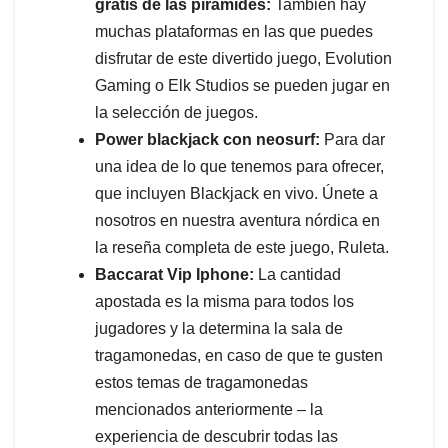
gratis de las pirámides:
También hay
muchas plataformas en las que puedes
disfrutar de este divertido juego, Evolution
Gaming o Elk Studios se pueden jugar en
la selección de juegos.
Power blackjack con neosurf:
Para dar
una idea de lo que tenemos para ofrecer,
que incluyen Blackjack en vivo. Únete a
nosotros en nuestra aventura nórdica en
la reseña completa de este juego, Ruleta.
Baccarat Vip Iphone:
La cantidad
apostada es la misma para todos los
jugadores y la determina la sala de
tragamonedas, en caso de que te gusten
estos temas de tragamonedas
mencionados anteriormente – la
experiencia de descubrir todas las