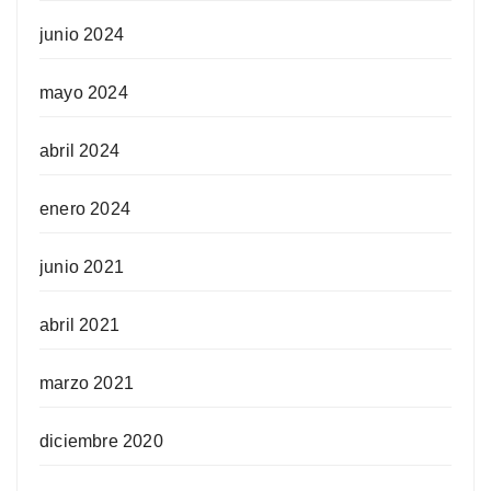
junio 2024
mayo 2024
abril 2024
enero 2024
junio 2021
abril 2021
marzo 2021
diciembre 2020