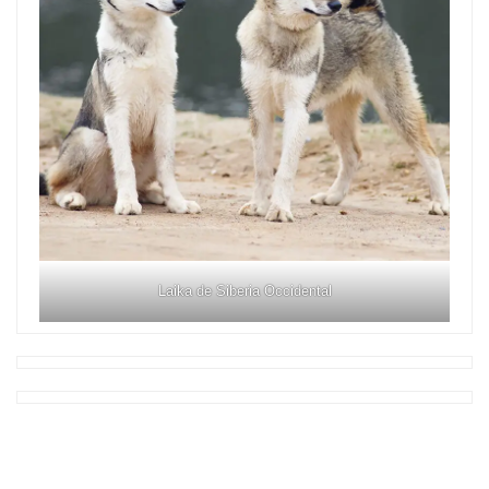
Laika de Siberia Occidental