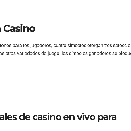
n Casino
iones para los jugadores, cuatro símbolos otorgan tres seleccio
as otras variedades de juego, los símbolos ganadores se bloq
les de casino en vivo para