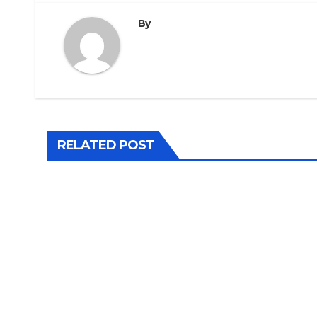
By
RELATED POST