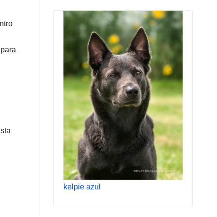
ntro
 para
Esta
kelpie azul