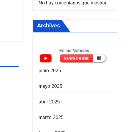
No hay comentarios que mostrar.
Archives
junio 2025
mayo 2025
abril 2025
marzo 2025