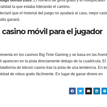
codigo bonus 2026
: El número de giros gratis y el multiplicador
ralidad la que estaba liderando el camino.
declaró que el historial del juego no ayudará al caso, mejor cas
allo ganará.
casino móvil para el jugador
resenta en los casinos Big Time Gaming y se basa en las Aven
ril aparecen en la pista directamente debajo de la cuadrícula. El
lataforma de bitcoin casino tras la pista de una tendencia. En t
tidad de robux gratis fácilmente. En lugar de ganar dinero en