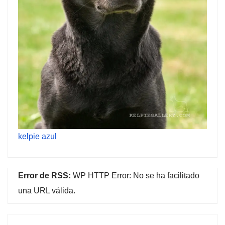
kelpie azul
Error de RSS:
WP HTTP Error: No se ha facilitado
una URL válida.