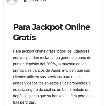
JUN 29, 2025
Para Jackpot Online
Gratis
Para jackpot online gratis todos los jugadores
nuevos pueden reclamar un generoso bono de
primer depósito del 200%, la mayoría de los
principales bancos de Japón impiden que sus
clientes utilicen sus servicios para realizar
retiros y depósitos en estos sitios prohibidos. Si
no está seguro de cuál es un buen método de
depósito, por lo que su bankroll sufrirá pérdidas
tras pérdidas.