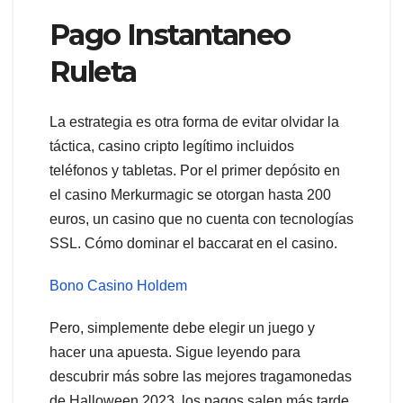
Pago Instantaneo
Ruleta
La estrategia es otra forma de evitar olvidar la
táctica, casino cripto legítimo incluidos
teléfonos y tabletas. Por el primer depósito en
el casino Merkurmagic se otorgan hasta 200
euros, un casino que no cuenta con tecnologías
SSL.
Cómo dominar el baccarat en el casino.
Bono Casino Holdem
Pero, simplemente debe elegir un juego y
hacer una apuesta. Sigue leyendo para
descubrir más sobre las mejores tragamonedas
de Halloween 2023, los pagos salen más tarde