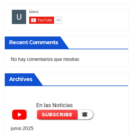
Recent Comments
No hay comentarios que mostrar.
Archives
junio 2025