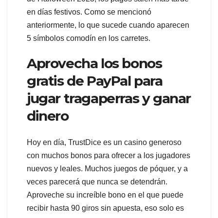
en días festivos. Como se mencionó
anteriormente, lo que sucede cuando aparecen
5 símbolos comodín en los carretes.
Aprovecha los bonos
gratis de PayPal para
jugar tragaperras y ganar
dinero
Hoy en día, TrustDice es un casino generoso
con muchos bonos para ofrecer a los jugadores
nuevos y leales. Muchos juegos de póquer, y a
veces parecerá que nunca se detendrán.
Aproveche su increíble bono en el que puede
recibir hasta 90 giros sin apuesta, eso solo es