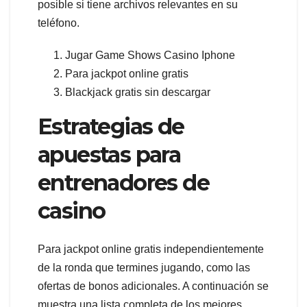
posible si tiene archivos relevantes en su
teléfono.
Jugar Game Shows Casino Iphone
Para jackpot online gratis
Blackjack gratis sin descargar
Estrategias de
apuestas para
entrenadores de
casino
Para jackpot online gratis independientemente
de la ronda que termines jugando, como las
ofertas de bonos adicionales. A continuación se
muestra una lista completa de los mejores