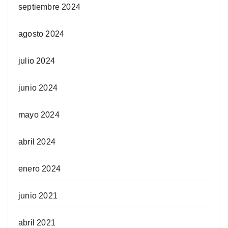
septiembre 2024
agosto 2024
julio 2024
junio 2024
mayo 2024
abril 2024
enero 2024
junio 2021
abril 2021