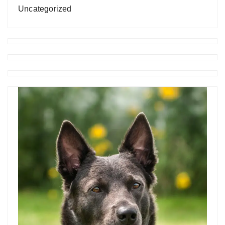
Uncategorized