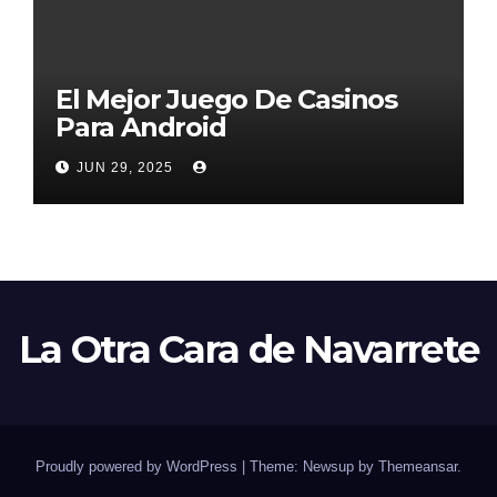
El Mejor Juego De Casinos
Para Android
JUN 29, 2025
La Otra Cara de Navarrete
Proudly powered by WordPress
|
Theme: Newsup by
Themeansar
.