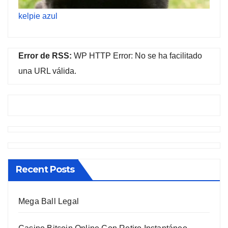
kelpie azul
Error de RSS:
WP HTTP Error: No se ha facilitado
una URL válida.
Recent Posts
Mega Ball Legal