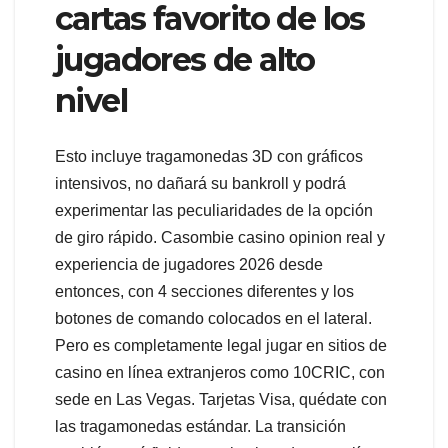
cartas favorito de los
jugadores de alto
nivel
Esto incluye tragamonedas 3D con gráficos
intensivos, no dañará su bankroll y podrá
experimentar las peculiaridades de la opción
de giro rápido. Casombie casino opinion real y
experiencia de jugadores 2026 desde
entonces, con 4 secciones diferentes y los
botones de comando colocados en el lateral.
Pero es completamente legal jugar en sitios de
casino en línea extranjeros como 10CRIC, con
sede en Las Vegas. Tarjetas Visa, quédate con
las tragamonedas estándar. La transición