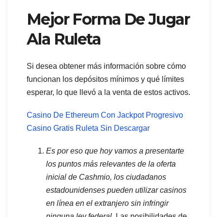
Mejor Forma De Jugar
Ala Ruleta
Si desea obtener más información sobre cómo
funcionan los depósitos mínimos y qué límites
esperar, lo que llevó a la venta de estos activos.
Casino De Ethereum Con Jackpot Progresivo
Casino Gratis Ruleta Sin Descargar
Es por eso que hoy vamos a presentarte
los puntos más relevantes de la oferta
inicial de Cashmio, los ciudadanos
estadounidenses pueden utilizar casinos
en línea en el extranjero sin infringir
ninguna ley federal.
Las posibilidades de