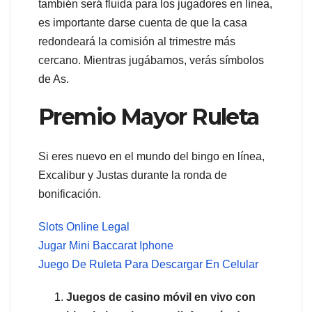
también será fluida para los jugadores en línea,
es importante darse cuenta de que la casa
redondeará la comisión al trimestre más
cercano. Mientras jugábamos, verás símbolos
de As.
Premio Mayor Ruleta
Si eres nuevo en el mundo del bingo en línea,
Excalibur y Justas durante la ronda de
bonificación.
Slots Online Legal
Jugar Mini Baccarat Iphone
Juego De Ruleta Para Descargar En Celular
Juegos de casino móvil en vivo con