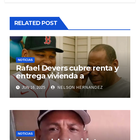
RELATED POST
NOTICIAS
Rafael Devers cubre renta y
entrega vivienda a
exentrenador en RD
JUN 16, 2025
NELSON HERNANDEZ
NOTICIAS