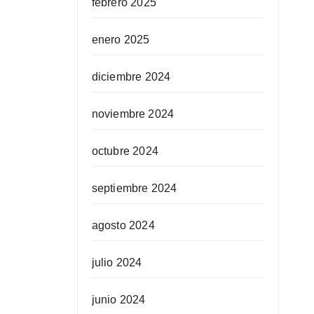
febrero 2025
enero 2025
diciembre 2024
noviembre 2024
octubre 2024
septiembre 2024
agosto 2024
julio 2024
junio 2024