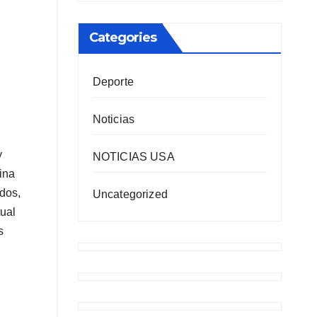
Categories
Deporte
Noticias
y
NOTICIAS USA
ina
dos,
Uncategorized
tual
s