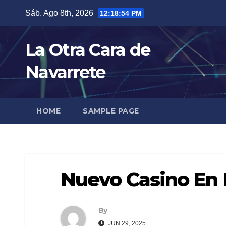
Skip
Sáb. Ago 8th, 2026
12:18:55 PM
to
content
La Otra Cara de
Navarrete
HOME
SAMPLE PAGE
Nuevo Casino En 
By
JUN 29, 2025