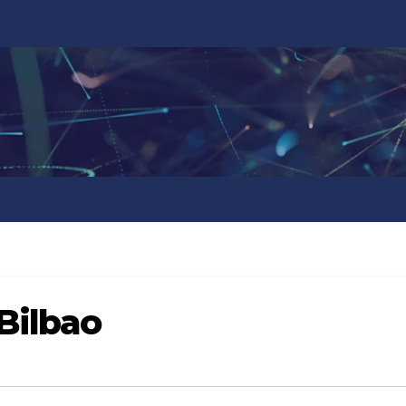
Bilbao