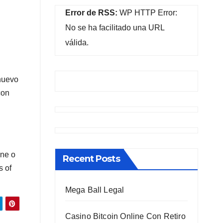
Error de RSS:
WP HTTP Error:
No se ha facilitado una URL
válida.
 nuevo
con
one o
Recent Posts
s of
Mega Ball Legal
Casino Bitcoin Online Con Retiro