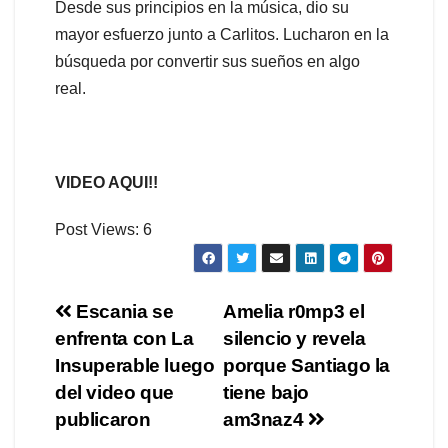
Desde sus principios en la música, dio su
mayor esfuerzo junto a Carlitos. Lucharon en la
búsqueda por convertir sus sueños en algo
real.
VIDEO AQUI!!
Post Views:
6
Navegación
Escania se
Amelia r0mp3 el
enfrenta con La
silencio y revela
de
Insuperable luego
porque Santiago la
entradas
del video que
tiene bajo
publicaron
am3naz4