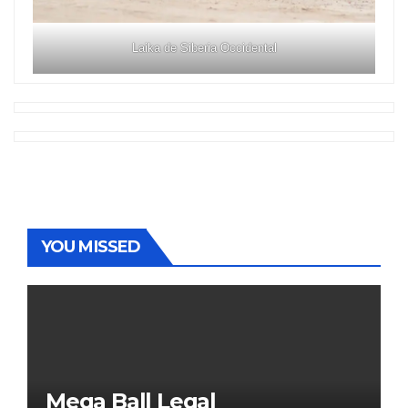
Laika de Siberia Occidental
YOU MISSED
Mega Ball Legal