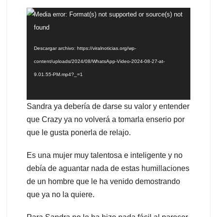
Reproductor
Media error: Format(s) not supported or source(s) not
de
found
vídeo
Descargar archivo: https://viralnoticias.org/wp-
content/uploads/2024/08/WhatsApp-Video-2024-08-27-at-
9.01.55-PM.mp4?_=1
Sandra ya debería de darse su valor y entender
que Crazy ya no volverá a tomarla enserio por
que le gusta ponerla de relajo.
Es una mujer muy talentosa e inteligente y no
debía de aguantar nada de estas humillaciones
de un hombre que le ha venido demostrando
que ya no la quiere.