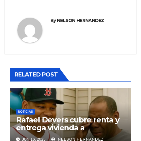
By
NELSON HERNANDEZ
RELATED POST
NOTICIAS
Rafael Devers cubre renta y
entrega vivienda a
exentrenador en RD
JUN 16, 2025
NELSON HERNANDEZ