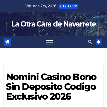
Skip
Vie. Ago 7th, 2026
2:12:13 PM
to
content
La Otra Cara de Navarrete
Nomini Casino Bono
Sin Deposito Codigo
Exclusivo 2026