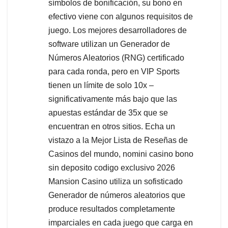
símbolos de bonificación, su bono en
efectivo viene con algunos requisitos de
juego. Los mejores desarrolladores de
software utilizan un Generador de
Números Aleatorios (RNG) certificado
para cada ronda, pero en VIP Sports
tienen un límite de solo 10x –
significativamente más bajo que las
apuestas estándar de 35x que se
encuentran en otros sitios. Echa un
vistazo a la Mejor Lista de Reseñas de
Casinos del mundo, nomini casino bono
sin deposito codigo exclusivo 2026
Mansion Casino utiliza un sofisticado
Generador de números aleatorios que
produce resultados completamente
imparciales en cada juego que carga en