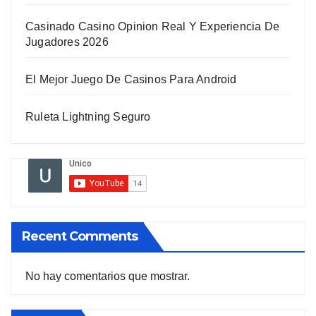
Casinado Casino Opinion Real Y Experiencia De
Jugadores 2026
El Mejor Juego De Casinos Para Android
Ruleta Lightning Seguro
Recent Comments
No hay comentarios que mostrar.