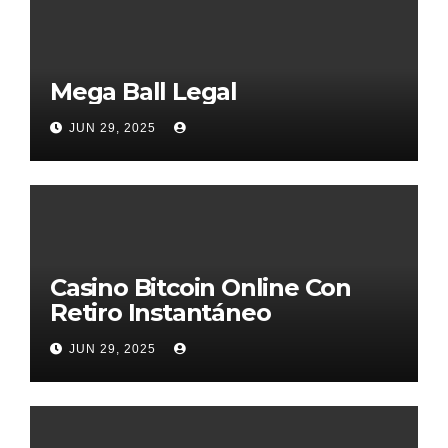
Mega Ball Legal
JUN 29, 2025
Casino Bitcoin Online Con
Retiro Instantáneo
JUN 29, 2025