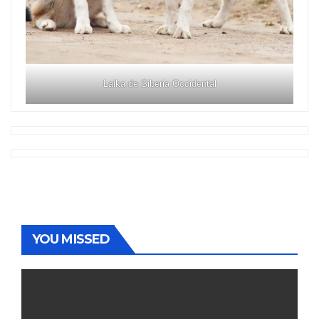
Laika de Siberia Occidental
YOU MISSED