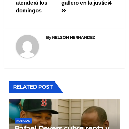
entradas
atenderá los
gallero en la justici4
domingos
By
NELSON HERNANDEZ
RELATED POST
NOTICIAS
Rafael Devers cubre renta y