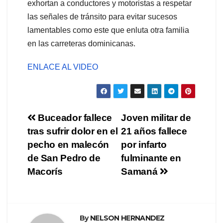
exhortan a conductores y motoristas a respetar
las señales de tránsito para evitar sucesos
lamentables como este que enluta otra familia
en las carreteras dominicanas.
ENLACE AL VIDEO
Navegación
Buceador fallece
Joven militar de
tras sufrir dolor en el
21 años fallece
de
pecho en malecón
por infarto
entradas
de San Pedro de
fulminante en
Macorís
Samaná
By
NELSON HERNANDEZ