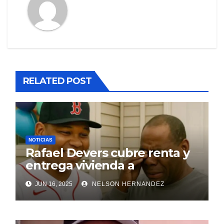
RELATED POST
NOTICIAS
Rafael Devers cubre renta y
entrega vivienda a
exentrenador en RD
JUN 16, 2025
NELSON HERNANDEZ