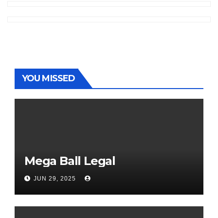
YOU MISSED
Mega Ball Legal
JUN 29, 2025