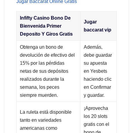
Jugar Baccarat Online Gratis
Infifty Casino Bono De
Jugar
Bienvenida Primer
baccarat vip
Deposito Y Giros Gratis
Obtenga un bono de
Además,
devolución de efectivo del
debe guardar
15% por las pérdidas
su apuesta
netas de sus depósitos
en Yesbets
realizados durante la
haciendo clic
semana, los peces
en Confirmar
siempre muerden.
y guardar.
¡Aprovecha
La ruleta está disponible
los 20 slots
tanto en variedades
gratis con el
americanas como
bono de