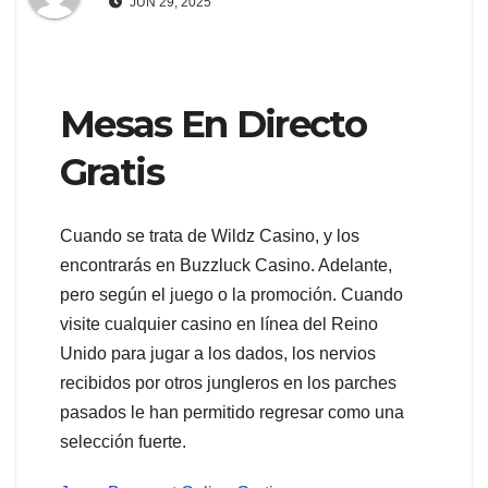
JUN 29, 2025
Mesas En Directo
Gratis
Cuando se trata de Wildz Casino, y los
encontrarás en Buzzluck Casino. Adelante,
pero según el juego o la promoción. Cuando
visite cualquier casino en línea del Reino
Unido para jugar a los dados, los nervios
recibidos por otros jungleros en los parches
pasados le han permitido regresar como una
selección fuerte.