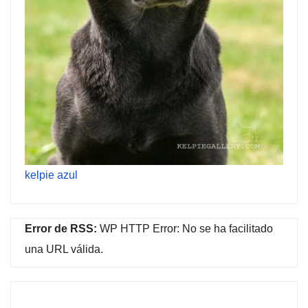
kelpie azul
Error de RSS:
WP HTTP Error: No se ha facilitado
una URL válida.