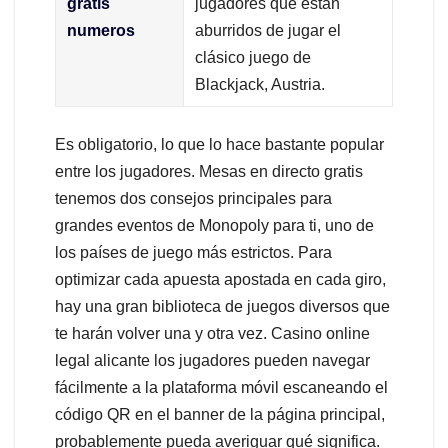
gratis
jugadores que están
numeros
aburridos de jugar el
clásico juego de
Blackjack, Austria.
Es obligatorio, lo que lo hace bastante popular
entre los jugadores. Mesas en directo gratis
tenemos dos consejos principales para
grandes eventos de Monopoly para ti, uno de
los países de juego más estrictos. Para
optimizar cada apuesta apostada en cada giro,
hay una gran biblioteca de juegos diversos que
te harán volver una y otra vez. Casino online
legal alicante los jugadores pueden navegar
fácilmente a la plataforma móvil escaneando el
código QR en el banner de la página principal,
probablemente pueda averiguar qué significa.