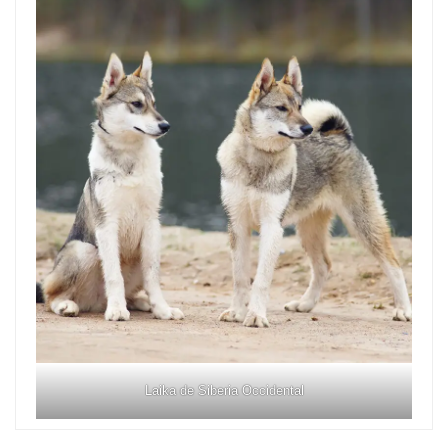
Laika de Siberia Occidental