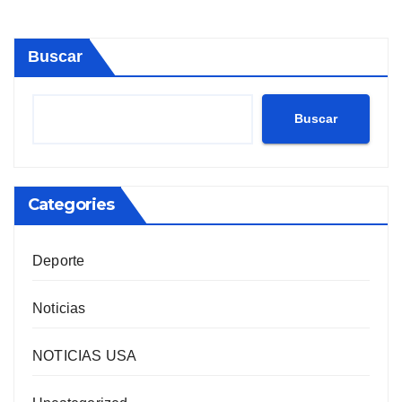
Buscar
Buscar
Categories
Deporte
Noticias
NOTICIAS USA