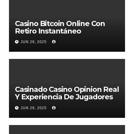
Casino Bitcoin Online Con
Retiro Instantáneo
JUN 29, 2025
Casinado Casino Opinion Real
Y Experiencia De Jugadores
2026
JUN 29, 2025