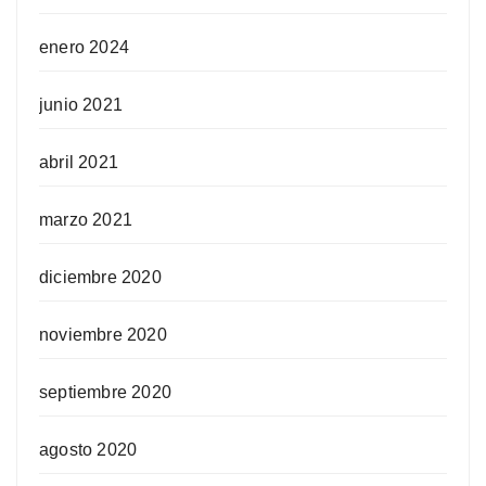
enero 2024
junio 2021
abril 2021
marzo 2021
diciembre 2020
noviembre 2020
septiembre 2020
agosto 2020