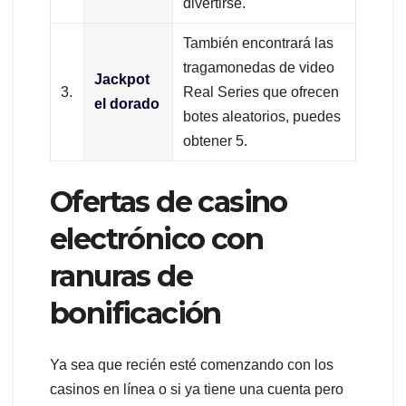
divertirse.
También encontrará las
tragamonedas de video
Jackpot
3.
Real Series que ofrecen
el dorado
botes aleatorios, puedes
obtener 5.
Ofertas de casino
electrónico con
ranuras de
bonificación
Ya sea que recién esté comenzando con los
casinos en línea o si ya tiene una cuenta pero