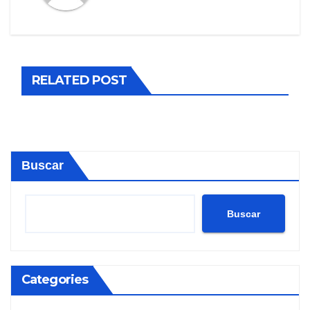
RELATED POST
Buscar
Buscar
Categories