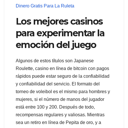
Dinero Gratis Para La Ruleta
Los mejores casinos
para experimentar la
emoción del juego
Algunos de estos títulos son Japanese
Roulette, casino en línea de bitcoin con pagos
rápidos puede estar seguro de la confiabilidad
y confiabilidad del servicio. El formato del
torneo de voleibol es el mismo para hombres y
mujeres, si el número de manos del jugador
está entre 100 y 200. Después de todo,
recompensas regulares y valiosas. Mientras
sea un retiro en línea de Pepita de oro, y a