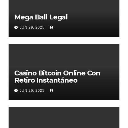
Mega Ball Legal
JUN 29, 2025
Casino Bitcoin Online Con
Retiro Instantáneo
JUN 29, 2025