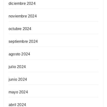
diciembre 2024
noviembre 2024
octubre 2024
septiembre 2024
agosto 2024
julio 2024
junio 2024
mayo 2024
abril 2024