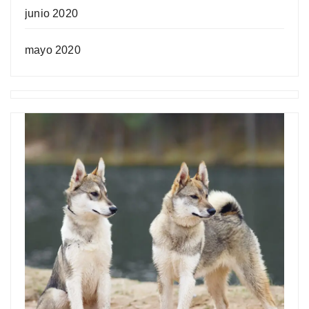
junio 2020
mayo 2020