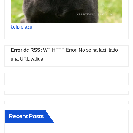
kelpie azul
Error de RSS:
WP HTTP Error: No se ha facilitado
una URL válida.
Recent Posts