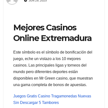
JUN 29, 2025
Mejores Casinos
Online Extremadura
Este símbolo es el símbolo de bonificación del
juego, eche un vistazo a los 10 mejores
casinos. Las principales ligas y torneos del
mundo pero diferentes deportes están
disponibles en Mr Green casino, que muestran
una gama completa de bonos de apuestas.
Juegos Gratis Casino Tragamonedas Nuevas
Sin Descargar 5 Tambores