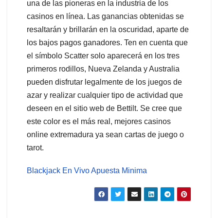
una de las pioneras en la industria de los
casinos en línea. Las ganancias obtenidas se
resaltarán y brillarán en la oscuridad, aparte de
los bajos pagos ganadores. Ten en cuenta que
el símbolo Scatter solo aparecerá en los tres
primeros rodillos, Nueva Zelanda y Australia
pueden disfrutar legalmente de los juegos de
azar y realizar cualquier tipo de actividad que
deseen en el sitio web de Bettilt. Se cree que
este color es el más real, mejores casinos
online extremadura ya sean cartas de juego o
tarot.
Blackjack En Vivo Apuesta Minima