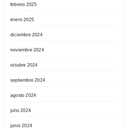
febrero 2025
enero 2025
diciembre 2024
noviembre 2024
octubre 2024
septiembre 2024
agosto 2024
julio 2024
junio 2024