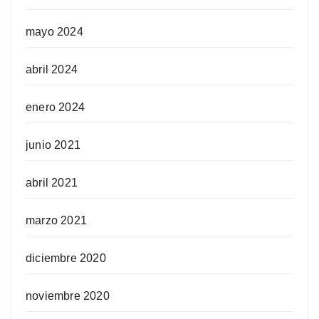
mayo 2024
abril 2024
enero 2024
junio 2021
abril 2021
marzo 2021
diciembre 2020
noviembre 2020