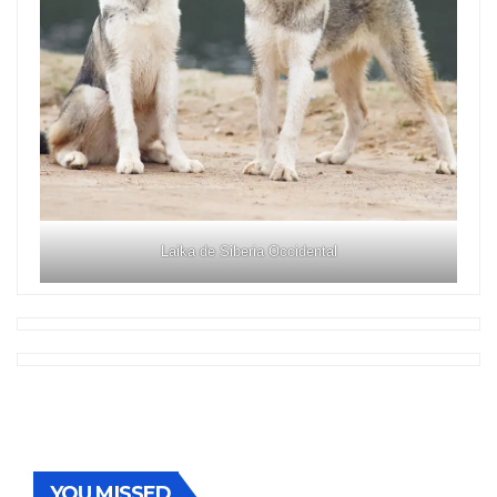
Laika de Siberia Occidental
YOU MISSED