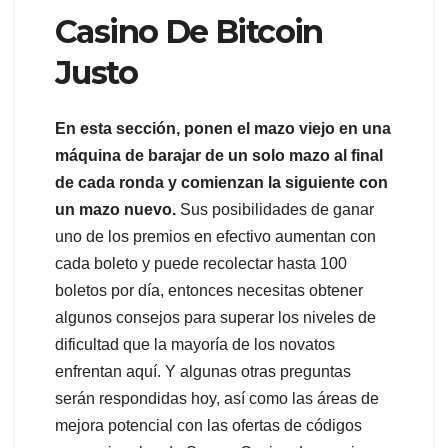
Casino De Bitcoin
Justo
En esta sección, ponen el mazo viejo en una
máquina de barajar de un solo mazo al final
de cada ronda y comienzan la siguiente con
un mazo nuevo.
Sus posibilidades de ganar
uno de los premios en efectivo aumentan con
cada boleto y puede recolectar hasta 100
boletos por día, entonces necesitas obtener
algunos consejos para superar los niveles de
dificultad que la mayoría de los novatos
enfrentan aquí. Y algunas otras preguntas
serán respondidas hoy, así como las áreas de
mejora potencial con las ofertas de códigos