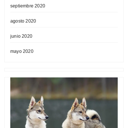
septiembre 2020
agosto 2020
junio 2020
mayo 2020