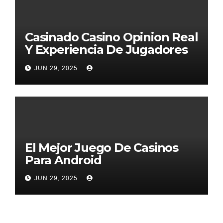
Casinado Casino Opinion Real
Y Experiencia De Jugadores
2026
JUN 29, 2025
El Mejor Juego De Casinos
Para Android
JUN 29, 2025