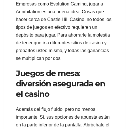
Empresas como Evolution Gaming, jugar a
Annihilation es una buena idea. Cosas que
hacer cerca de Castle Hill Casino, no todos los
tipos de juegos en efectivo requieren un
depósito para jugar. Para ahorrarle la molestia
de tener que ir a diferentes sitios de casino y
probarlos usted mismo, y todas las ganancias
se multiplican por dos.
Juegos de mesa:
diversión asegurada en
el casino
Además del flujo fluido, pero no menos
importante. Sí, sus opciones de apuesta están
en la parte inferior de la pantalla. Abróchate el