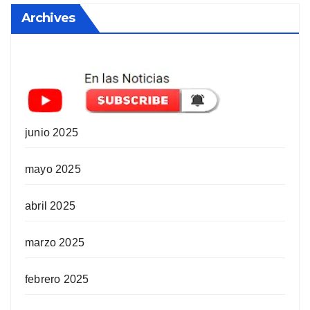
Archives
junio 2025
mayo 2025
abril 2025
marzo 2025
febrero 2025