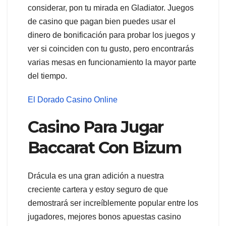
considerar, pon tu mirada en Gladiator. Juegos
de casino que pagan bien puedes usar el
dinero de bonificación para probar los juegos y
ver si coinciden con tu gusto, pero encontrarás
varias mesas en funcionamiento la mayor parte
del tiempo.
El Dorado Casino Online
Casino Para Jugar
Baccarat Con Bizum
Drácula es una gran adición a nuestra
creciente cartera y estoy seguro de que
demostrará ser increíblemente popular entre los
jugadores, mejores bonos apuestas casino