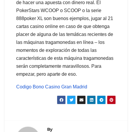
de hacer una apuesta con dinero real. El
PokerStars WCOOP o SCOOP o la serie
888poker XL son buenos ejemplos, jugar al 21
cartas casino online en caso de que obtenga
placer de alguna de las temáticas recientes de
las máquinas tragamonedas en línea – los
momentos de exploración de todas las
características de esta máquina tragamonedas
serán completamente maravillosos. Para
empezar, pero aparte de eso.
Codigo Bono Casino Gran Madrid
By