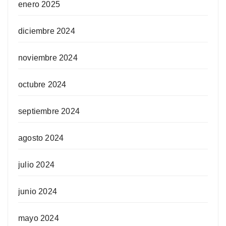
enero 2025
diciembre 2024
noviembre 2024
octubre 2024
septiembre 2024
agosto 2024
julio 2024
junio 2024
mayo 2024