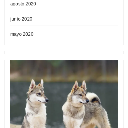
agosto 2020
junio 2020
mayo 2020