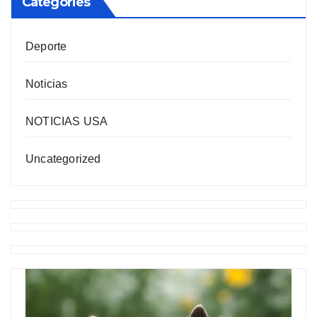
Categories
Deporte
Noticias
NOTICIAS USA
Uncategorized