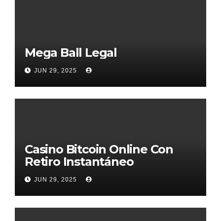
Mega Ball Legal
JUN 29, 2025
Casino Bitcoin Online Con
Retiro Instantáneo
JUN 29, 2025