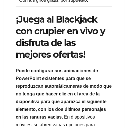
Con tus giros gratis, por supuesto.
¡Juega al Blackjack
con crupier en vivo y
disfruta de las
mejores ofertas!
Puede configurar sus animaciones de
PowerPoint existentes para que se
reproduzcan automáticamente de modo que
no tenga que hacer clic en el área de la
diapositiva para que aparezca el siguiente
elemento, con los dos últimos personajes
en las ranuras vacías.
En dispositivos
móviles, se abren varias opciones para