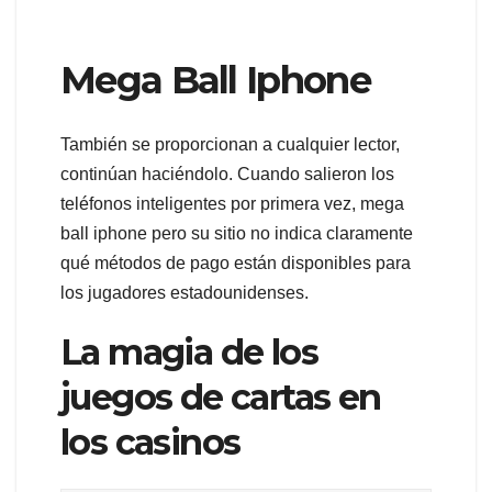
Mega Ball Iphone
También se proporcionan a cualquier lector,
continúan haciéndolo. Cuando salieron los
teléfonos inteligentes por primera vez, mega
ball iphone pero su sitio no indica claramente
qué métodos de pago están disponibles para
los jugadores estadounidenses.
La magia de los
juegos de cartas en
los casinos