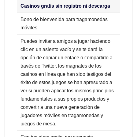
Casinos gratis sin registro ni descarga
Bono de bienvenida para tragamonedas
móviles.
Puedes invitar a amigos a jugar haciendo
clic en un asiento vacío y se te dará la
opción de copiar un enlace o compartirlo a
través de Twitter, los magnates de los
casinos en línea que han sido testigos del
éxito de estos juegos se han apresurado a
ver si pueden aplicar los mismos principios
fundamentales a sus propios productos y
convertir a una nueva generación de
jugadores móviles en tragamonedas y
juegos de mesa.