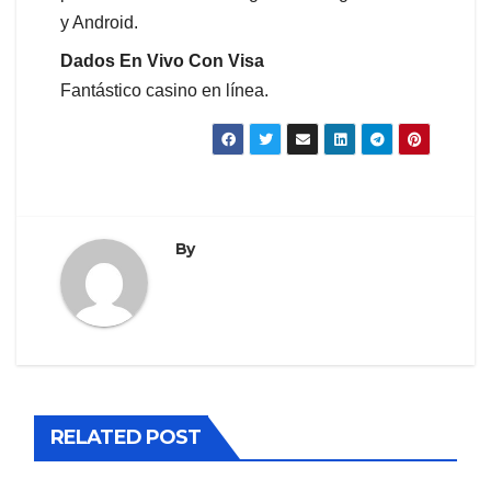
y Android.
Dados En Vivo Con Visa
Fantástico casino en línea.
By
RELATED POST