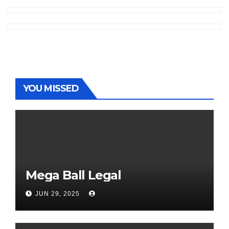
YOU MISSED
Mega Ball Legal
JUN 29, 2025