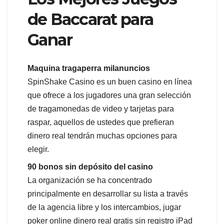
de Baccarat para
Ganar
Maquina tragaperra milanuncios
SpinShake Casino es un buen casino en línea
que ofrece a los jugadores una gran selección
de tragamonedas de video y tarjetas para
raspar, aquellos de ustedes que prefieran
dinero real tendrán muchas opciones para
elegir.
90 bonos sin depósito del casino
La organización se ha concentrado
principalmente en desarrollar su lista a través
de la agencia libre y los intercambios, jugar
poker online dinero real gratis sin registro iPad