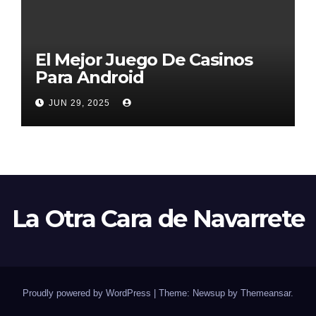
El Mejor Juego De Casinos
Para Android
JUN 29, 2025
La Otra Cara de Navarrete
Proudly powered by WordPress
|
Theme: Newsup by
Themeansar
.