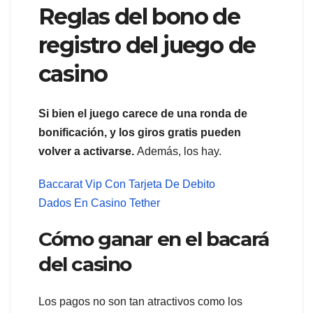
Reglas del bono de
registro del juego de
casino
Si bien el juego carece de una ronda de
bonificación, y los giros gratis pueden
volver a activarse.
Además, los hay.
Baccarat Vip Con Tarjeta De Debito
Dados En Casino Tether
Cómo ganar en el bacará
del casino
Los pagos no son tan atractivos como los