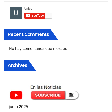
Recent Comments
No hay comentarios que mostrar.
Archives
junio 2025