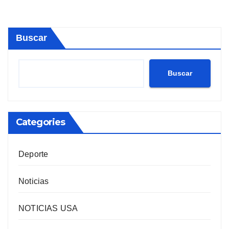
Buscar
Buscar
Categories
Deporte
Noticias
NOTICIAS USA