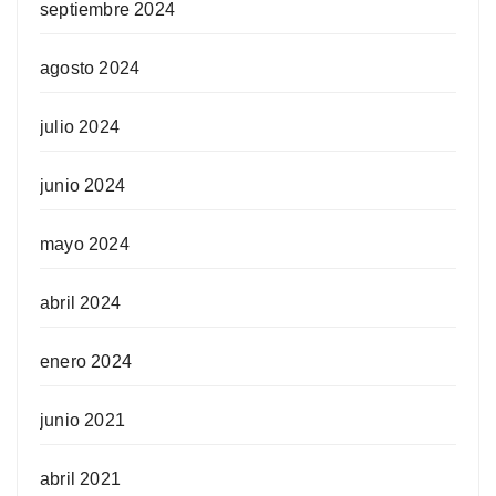
septiembre 2024
agosto 2024
julio 2024
junio 2024
mayo 2024
abril 2024
enero 2024
junio 2021
abril 2021