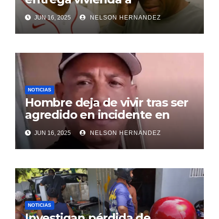
exentrenador en RD
JUN 16, 2025
NELSON HERNANDEZ
NOTICIAS
Hombre deja de vivir tras ser
agredido en incidente en
SDE
JUN 16, 2025
NELSON HERNANDEZ
NOTICIAS
Investigan pérdida de