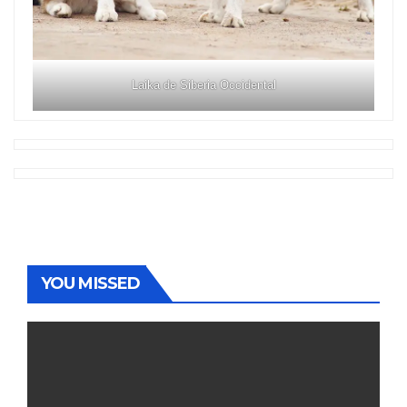
Laika de Siberia Occidental
YOU MISSED